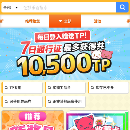
新
推荐给您
全部
活动
手
搜索历史
推荐
鬼灭之刃
咒术回战
Spy Family 间谍家家酒
三丽鸥
迪士尼
宝可梦
哆啦A梦
蜡笔小新
面包超人
TP专用
实物奖品台
库存已不多
可使用游玩券
正被其他玩家使用