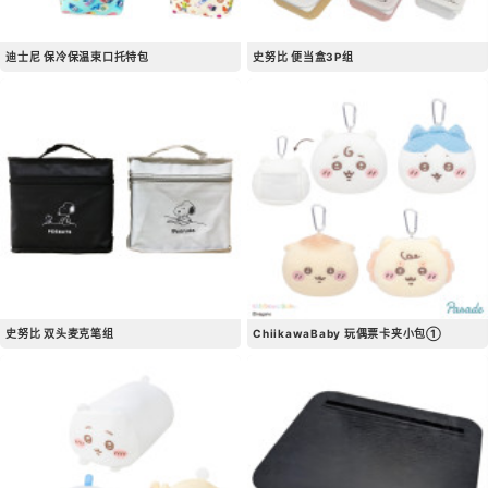
迪士尼 保冷保温束口托特包
史努比 便当盒3P组
史努比 双头麦克笔组
ChiikawaBaby 玩偶票卡夹小包①