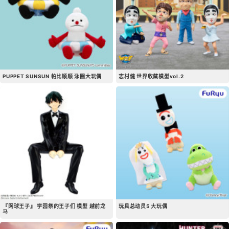
PUPPET SUNSUN 帕比顺顺 泳圈大玩偶
志村健 世界收藏模型vol.2
『网球王子』 学园祭的王子们 模型 越前龙
玩具总动员5 大玩偶
马