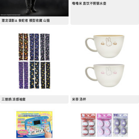
噜噜米 直饮不锈钢水壶
潜龙谍影Δ 食蛇者 模型收藏 山猫
三丽鸥 凉感袖套
米菲 汤杯