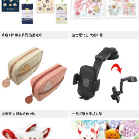
哆啦A梦 和心系列 洗脸毛巾
迪士尼公主 大毛巾毯
宝可梦 方形收纳包 2种
一键式锁定手机支架