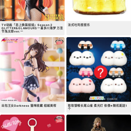
TV动画「恋上换装娃娃」Season 2
法式吐司捏捏乐
GLITTER&GLAMOURSー喜多川海梦 万圣
节兔女郎ver.ー
出包王女Darkness 猫咪收藏 结城美柑
软软银喉长尾山雀 柔光灯 依偎※随机配送1
个