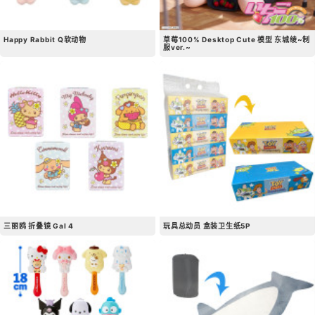
Happy Rabbit Q软动物
草莓100% Desktop Cute 模型 东城绫~制
服ver.~
三丽鸥 折叠镜 Gal 4
玩具总动员 盒装卫生纸5P