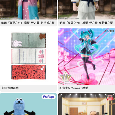
动画「鬼灭之刃」 模型-绊之装-伍拾贰之型
动画「鬼灭之刃」 模型-绊之装-伍拾壹之型
米菲 洗脸毛巾
初音未来 T-most 模型