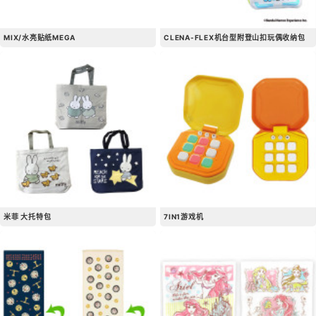
MIX/水亮贴纸MEGA
CLENA-FLEX机台型​​附登山扣玩偶收纳包
米菲 大托特包
7IN1游戏机