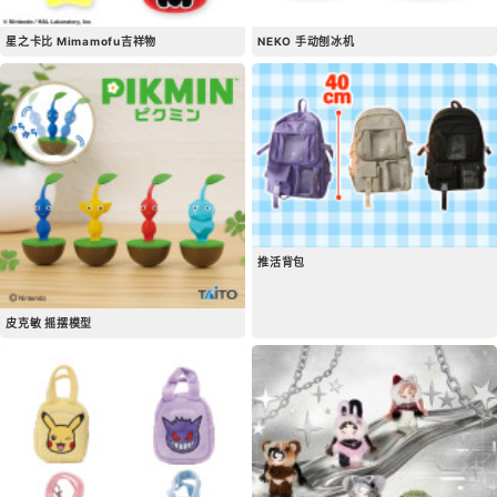
星之卡比 Mimamofu吉祥物
NEKO 手动刨冰机
推活背包
皮克敏 摇摆模型