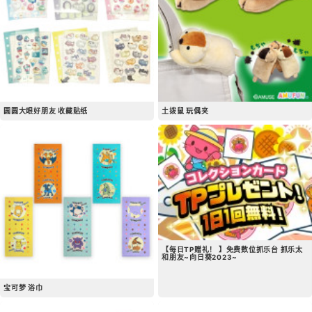
圆圆大眼好朋友 收藏贴纸
土拨鼠 玩偶夹
【每日TP赠礼！ 】免费数位抓乐台 抓乐太
和朋友~向日葵2023~
宝可梦 浴巾