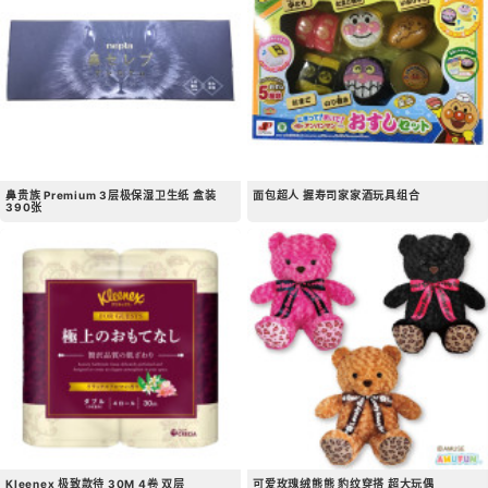
鼻贵族 Premium 3层极保湿卫生纸 盒装
面包超人 握寿司家家酒玩具组合
390张
Kleenex 极致款待 30M 4卷 双层
可爱玫瑰绒熊熊 豹纹穿搭 超大玩偶