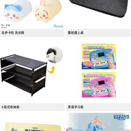
吉伊卡哇 洗衣网
靠枕膝上桌
3层式收纳架
英语学习板