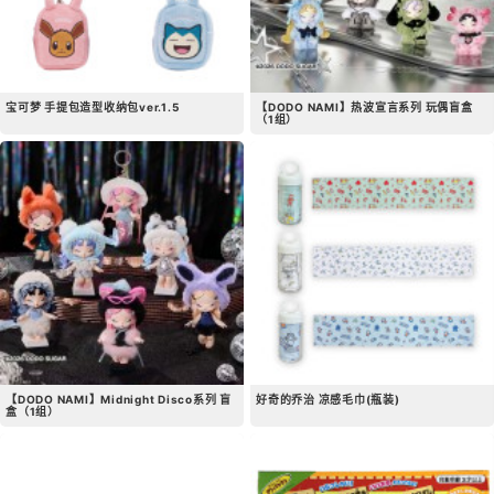
宝可梦 手提包造型收纳包ver.1.5
【DODO NAMI】热波宣言系列 玩偶盲盒
（1组）
【DODO NAMI】Midnight Disco系列 盲
好奇的乔治 凉感毛巾(瓶装)
盒（1组）