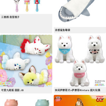
三丽鸥 造型梳子
凉感鲨鱼睡袋
可爱九尾狐 困困 JB
休闲萨摩耶犬×萨摩耶Rintaro 超大玩偶