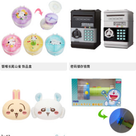
银喉长尾山雀 饰品盒
密码锁存钱筒