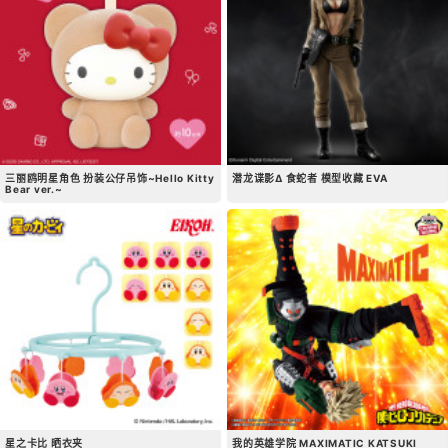
三丽鸥明星角色 扮装公仔吊饰~Hello Kitty
潜龙谍影Δ 食蛇者 模型收藏 EVA
Bear ver.~
星之卡比 晒衣夹
我的英雄学院 MAXIMATIC KATSUKI