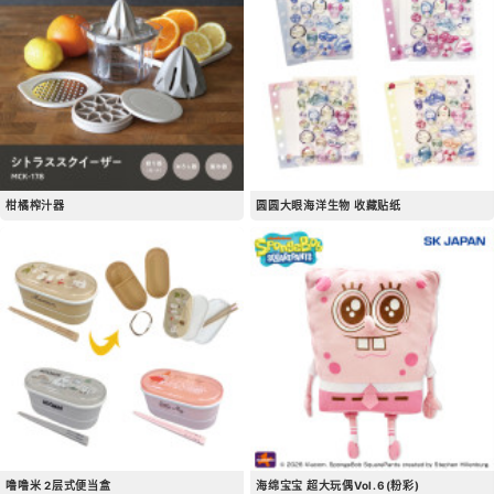
柑橘榨汁器
圆圆大眼海洋生物 收藏贴纸
噜噜米 2层式便当盒
海绵宝宝 超大玩偶Vol.6(粉彩)