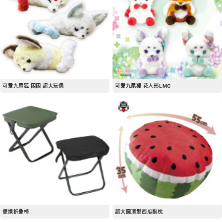
可爱九尾狐 困困 超大玩偶
可爱九尾狐 花人形LMC
便携折叠椅
超大圆顶型西瓜抱枕