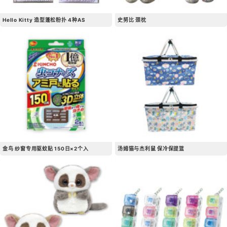
Hello Kitty 造型蓬松粉扑 4种AS
史努比 颈枕
金鸟 纱窗专用驱蚊贴 150日×2个入
汤姆猫与杰利鼠 保冷保提篮