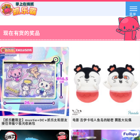
菜单
现在有货的奖品
【抓乐霸限定】mustie=DC×抓乐太和朋友
电影 吉伊卡哇人鱼岛的秘密 赛莲大玩偶
接住幸福♡极光收纳包