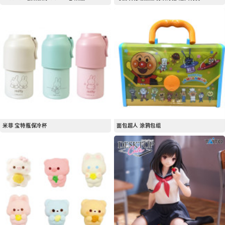
米菲 宝特瓶保冷杯
面包超人 涂鸦包组