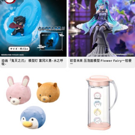
动画「鬼灭之刃」 模型灯 富冈义勇-水之呼
初音未来 压泡面模型 Flower Fairyー桔梗
吸-
ー