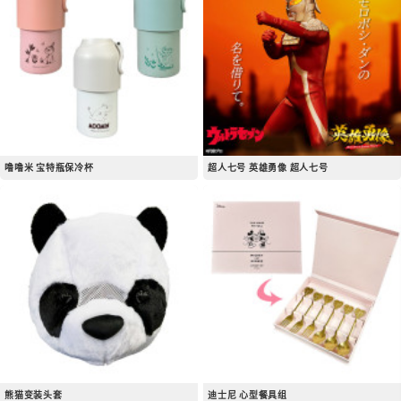
噜噜米 宝特瓶保冷杯
超人七号 英雄勇像 超人七号
熊猫变装头套
迪士尼 心型餐具组