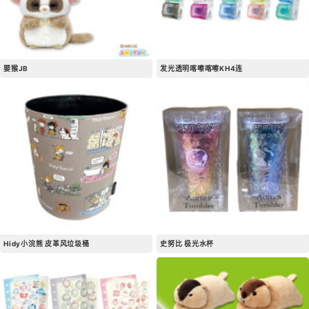
婴猴JB
发光透明喀嚓喀嚓KH4连
Hidy小浣熊 皮革风垃圾桶
史努比 极光水杯