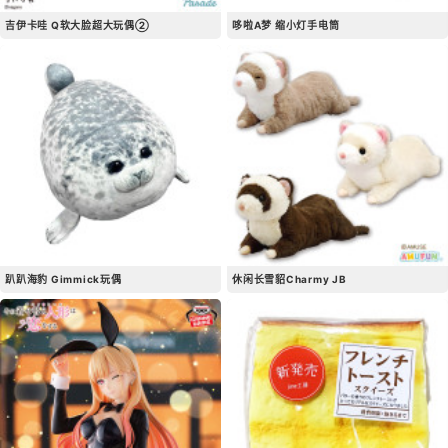
吉伊卡哇 Q软大脸超大玩偶②
哆啦A梦 缩小灯手电筒
趴趴海豹 Gimmick玩偶
休闲长雪貂Charmy JB