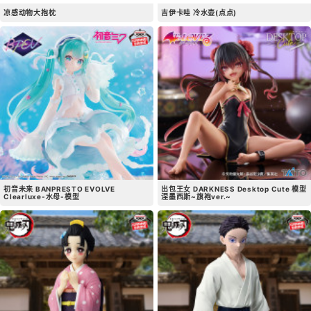
凉感动物大抱枕
吉伊卡哇 冷水壶(点点)
初音未来 BANPRESTO EVOLVE
出包王女 DARKNESS Desktop Cute 模型
Clearluxe-水母-模型
涅墨西斯~旗袍ver.~