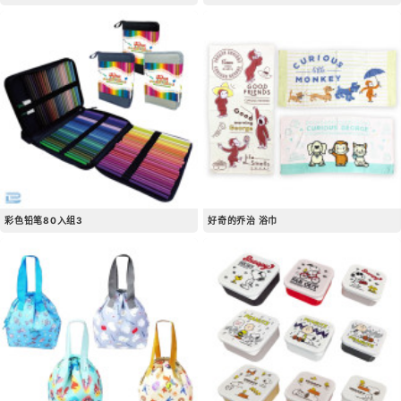
彩色铅笔80入组3
好奇的乔治 浴巾