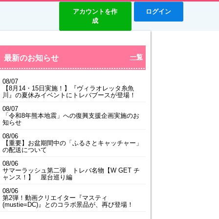
アカウントを作
ログイン
成
最新のお知らせ
一覧
08/07
【8月14・15日実施！】『ヴィラオレッタ糸魚
川』の夏休みイベントにトレバブースが登場！
08/07
「令和8年熊本地震」への復興支援企画実施のお
知らせ
08/06
【重要】お盆期間中の「ふるさとキャッチャー」
の配送について
08/06
サマーラッシュ第二弾 トレバ名物【W GET チ
ャンス！】 屋台巡り編
08/06
第2弾！動画クリエイター『マスティ
(mustie=DC)』とのコラボ景品が、再び登場！