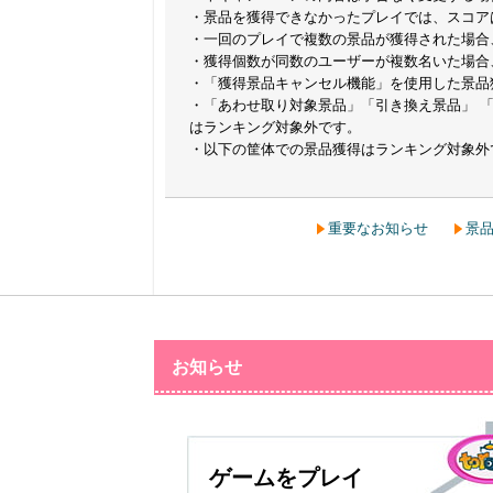
・景品を獲得できなかったプレイでは、スコア
・一回のプレイで複数の景品が獲得された場合
・獲得個数が同数のユーザーが複数名いた場合
・「獲得景品キャンセル機能」を使用した景品
・「あわせ取り対象景品」「引き換え景品」 
はランキング対象外です。
・以下の筐体での景品獲得はランキング対象外
トレトレ台、デジトレ台、デジコレ台、スイ
・期間終了後に確認を行い、その際に順位が変
・ランキングの結果とプレゼントの配布に関し
重要なお知らせ
景
・ニックネームが未設定または非公開の場合は
お知らせ
ゲームをプレイ