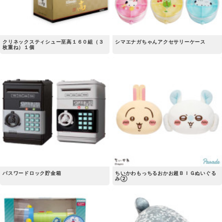
クリネックスティシュー至高１６０組（３
シマエナガちゃんアクセサリーケース
枚重ね）１個
パスワードロック貯金箱
ちいかわもっちるおかお超ＢＩＧぬいぐる
み②