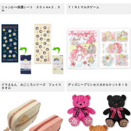
ニャンかべ保護シート ３０ｃｍ×２．５
７ＩＮ１マルチゲーム
ｍ
ドラえもん わごころシリーズ フェイス
ディズニープリンセスタオルケットＢＩＧ
タオル