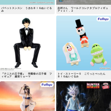
パペットスンスン うきわＢＩＧぬいぐる
志村けん ワールドコレクタブルフィギュ
み
アｖｏｌ．２
『テニスの王子様』 学園祭の王子様 フ
トイ・ストーリー５ こてっとぺったん
ィギュア 越前リョーマ
ＢＩＧぬいぐるみ