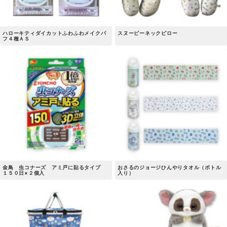
ハローキティダイカットふわふわメイクパ
スヌーピーネックピロー
フ４種ＡＳ
金鳥 虫コナーズ アミ戸に貼るタイプ
おさるのジョージひんやりタオル（ボトル
１５０日×２個入
入り）