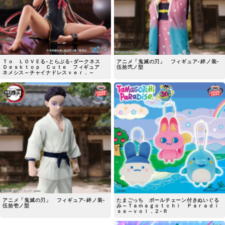
Ｔｏ ＬＯＶＥる-とらぶる-ダークネス
アニメ「鬼滅の刃」 フィギュア-絆ノ装-
Ｄｅｓｋｔｏｐ Ｃｕｔｅ フィギュア
伍拾弐ノ型
ネメシス～チャイナドレスｖｅｒ．～
アニメ「鬼滅の刃」 フィギュア-絆ノ装-
たまごっち ボールチェーン付きぬいぐる
伍拾壱ノ型
み～Ｔａｍａｇｏｔｃｈｉ Ｐａｒａｄｉ
ｓｅ～ｖｏｌ．２-Ｒ