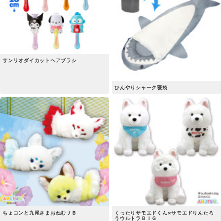
サンリオダイカットヘアブラシ
ひんやりシャーク寝袋
ちょコンと九尾さまおねむＪＢ
くったりサモエドくん×サモエドりんたろ
うウルトラＢＩＧ