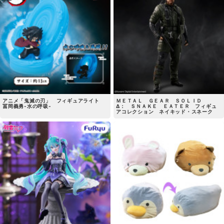
アニメ「鬼滅の刃」 フィギュアライト
ＭＥＴＡＬ ＧＥＡＲ ＳＯＬＩＤ
冨岡義勇-水の呼吸-
Δ： ＳＮＡＫＥ ＥＡＴＥＲ フィギュ
アコレクション ネイキッド・スネーク