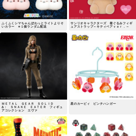
ふくふくシマちゃんぽわっとライトよりそ
サンリオキャラクターズ 着ぐるみフィギ
いカラー ※１個ランダム配送
ュアストラップ～キティベアｖｅｒ．～
ＭＥＴＡＬ ＧＥＡＲ ＳＯＬＩＤ
星のカービィ ピンチハンガー
Δ： ＳＮＡＫＥ ＥＡＴＥＲ フィギュ
アコレクション エヴァ