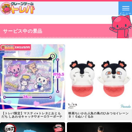
メニュー
サービス中の景品
【トレバ限定】マスティ×トレタとおとも
映画ちいかわ人魚の島のひみつセイレーン
だち しあわせキャッチ♡オーロラーポーチ
ＢＩＧぬいぐるみ