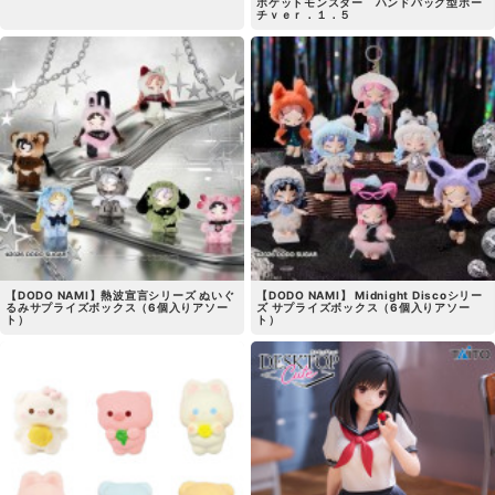
ポケットモンスター ハンドバッグ型ポー
チｖｅｒ．１．５
【DODO NAMI】熱波宣言シリーズ ぬいぐ
【DODO NAMI】 Midnight Discoシリー
るみサプライズボックス（6個入りアソー
ズ サプライズボックス（6個入りアソー
ト）
ト）