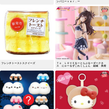
ンバニーｖｅｒ．ー
フレンチトーストスクイーズ
Ｔｏ ＬＯＶＥるーとらぶるーダークネ
ス にゃーるずこれくしょん 結城 美柑