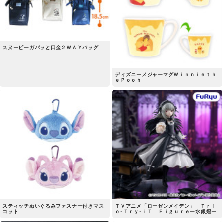
スヌーピーガバッと口金２ＷＡＹバッグ
ディズニーメジャーマグＷｉｎｎｉｅｔｈ
ｅＰｏｏｈ
スティッチぬいぐるみファスナー付きマス
ＴＶアニメ「ローゼンメイデン」 Ｔｒｉ
コット
ｏ-Ｔｒｙ-ｉＴ Ｆｉｇｕｒｅー水銀燈ー