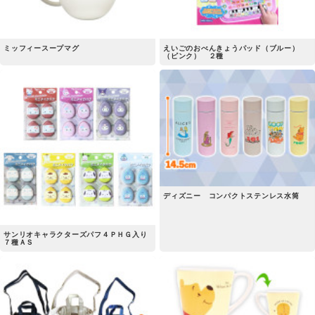
ミッフィースープマグ
えいごのおべんきょうパッド（ブルー）
（ピンク） ２種
ディズニー コンパクトステンレス水筒
サンリオキャラクターズパフ４ＰＨＧ入り
７種ＡＳ