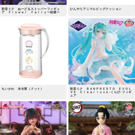
初音ミク ぬーどるストッパーフィギュ
ひんやりアニマルビッグクッション
ア Ｆｌｏｗｅｒ Ｆａｉｒｙー桔梗ー
ちいかわ 冷水筒（ドット）
初音ミク ＢＡＮＰＲＥＳＴＯ ＥＶＯＬ
ＶＥ Ｃｌｅａｒｌｕｘｅ-くらげ-フィギ
ュア