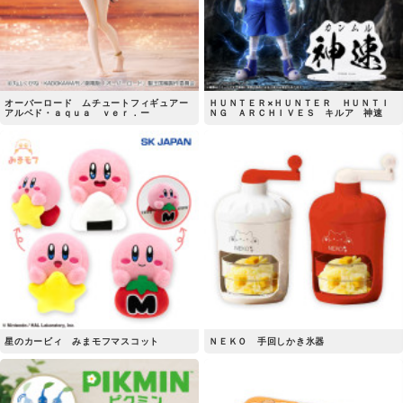
オーバーロード ムチュートフィギュアー
ＨＵＮＴＥＲ×ＨＵＮＴＥＲ ＨＵＮＴＩ
アルベド・ａｑｕａ ｖｅｒ．ー
ＮＧ ＡＲＣＨＩＶＥＳ キルア 神速
星のカービィ みまモフマスコット
ＮＥＫＯ 手回しかき氷器