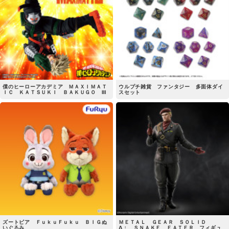
僕のヒーローアカデミア ＭＡＸＩＭＡＴ
ウルプチ雑貨 ファンタジー 多面体ダイ
ＩＣ ＫＡＴＳＵＫＩ ＢＡＫＵＧＯ Ⅲ
スセット
ズートピア ＦｕｋｕＦｕｋｕ ＢＩＧぬ
ＭＥＴＡＬ ＧＥＡＲ ＳＯＬＩＤ
いぐるみ
Δ： ＳＮＡＫＥ ＥＡＴＥＲ フィギュ