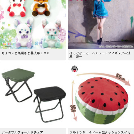
ちょコンと九尾さま花人形ＬＭＣ
ばっどがーる ムチュートフィギュア―涼
風 涼―
ポータブルフォールドチェア
ウルトラＢＩＧドーム型クッションスイカ