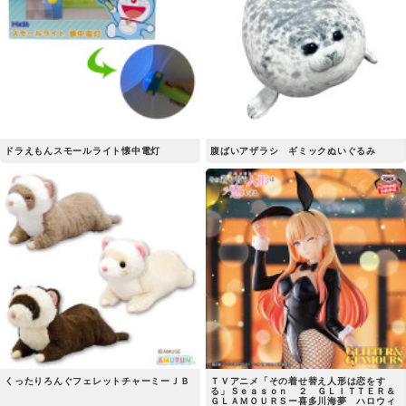
ドラえもんスモールライト懐中電灯
腹ばいアザラシ ギミックぬいぐるみ
くったりろんぐフェレットチャーミーＪＢ
ＴＶアニメ「その着せ替え人形は恋をす
る」Ｓｅａｓｏｎ ２ ＧＬＩＴＴＥＲ＆
ＧＬＡＭＯＵＲＳー喜多川海夢 ハロウィ