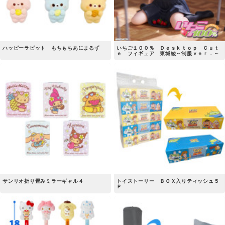
ハッピーラビット もちもちあにまるず
いちご１００％ Ｄｅｓｋｔｏｐ Ｃｕｔ
ｅ フィギュア 東城綾～制服ｖｅｒ．～
サンリオ折り畳みミラーギャル４
トイストーリー ＢＯＸ入りティッシュ５
Ｐ