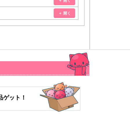
＋ 開く
＋ 開く
品ゲット！