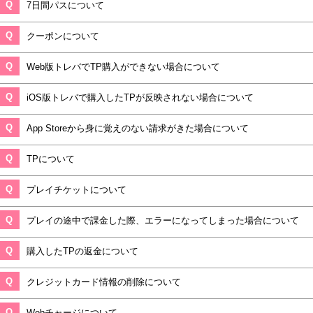
Q
7日間パスについて
Q
クーポンについて
Q
Web版トレバでTP購入ができない場合について
Q
iOS版トレバで購入したTPが反映されない場合について
Q
App Storeから身に覚えのない請求がきた場合について
Q
TPについて
Q
プレイチケットについて
Q
プレイの途中で課金した際、エラーになってしまった場合について
Q
購入したTPの返金について
Q
クレジットカード情報の削除について
Q
Webチャージについて