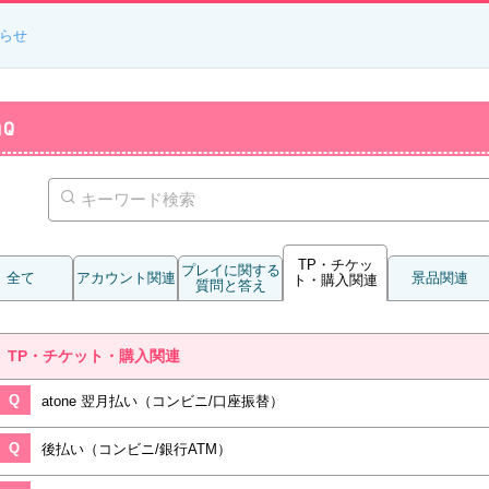
らせ
AQ
TP・チケッ
プレイに関する
全て
アカウント関連
景品関連
ト・購入関連
質問と答え
TP・チケット・購入関連
Q
atone 翌月払い（コンビニ/口座振替）
Q
後払い（コンビニ/銀行ATM）