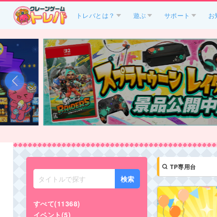
トレバとは？
遊ぶ
サポート
お
TP専用台
すべて(11368)
イベント(5)