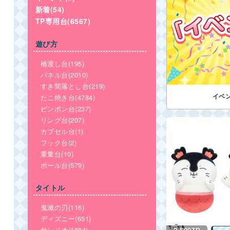
新着(54)
TP専用台(6567)
遊び方
橋渡し台(195)
パネル台(2010)
すき間落とし台(219)
イベ
たこ焼き台(4784)
ピンポン台(237)
リング台(207)
カプセル台(1)
フック台(2)
重量台(10)
ボール台(579)
タイトル
鬼滅の刃(116)
ディズニー(651)
サンリオ(1884)