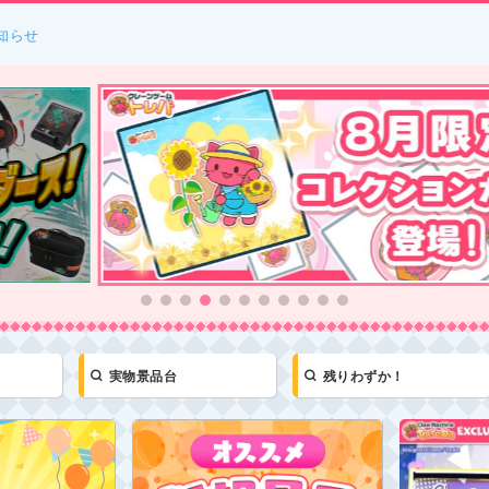
知らせ
実物景品台
残りわずか！