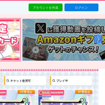
アカウントを作成
ログイン
チケット使用可
プレイ中