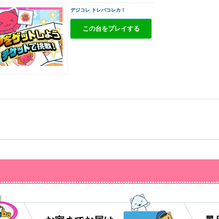
デジコレ トレバコレカ！
この台をプレイする