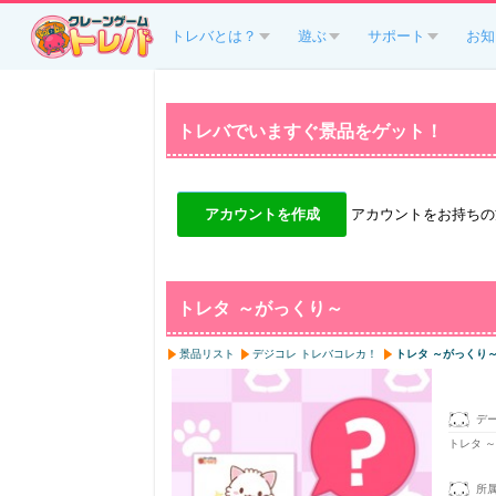
トレバとは？
遊ぶ
サポート
お知
トレバでいますぐ景品をゲット！
アカウントを作成
アカウントをお持ちの
トレタ ～がっくり～
景品リスト
デジコレ トレバコレカ！
トレタ ～がっくり
デ
トレタ 
所