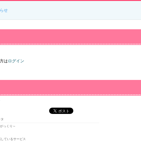
らせ
方は
ログイン
～
ータ
～がっくり～
属しているサービス