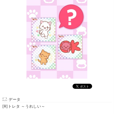
データ
[R]トレタ ～うれしい～