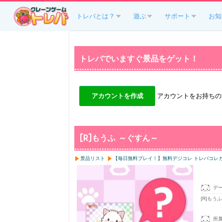
トレバとは？
遊ぶ
サポート
お知
トレバでいますぐ景品をゲット！
アカウントを作成
アカウントをお持ちの
[R]もうふ ～ぐすん～
景品リスト
【毎日無料プレイ！】無料デジコレ トレバコレ
デ
[R]もう
所