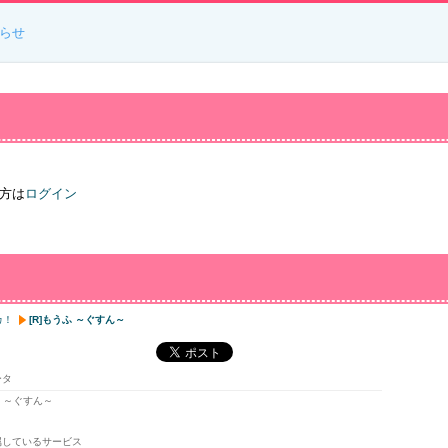
らせ
方は
ログイン
カ！
[R]もうふ ～ぐすん～
ータ
ふ ～ぐすん～
属しているサービス