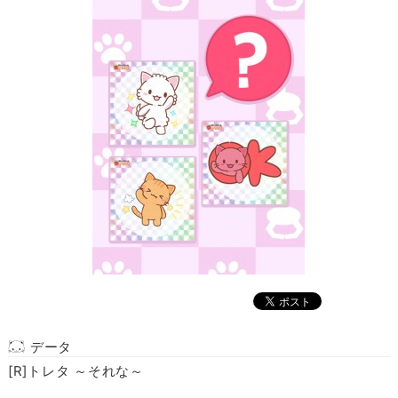
データ
[R]トレタ ～それな～