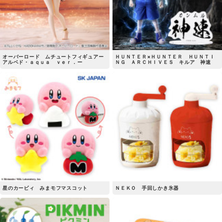
オーバーロード ムチュートフィギュアー
ＨＵＮＴＥＲ×ＨＵＮＴＥＲ ＨＵＮＴＩ
アルベド・ａｑｕａ ｖｅｒ．ー
ＮＧ ＡＲＣＨＩＶＥＳ キルア 神速
星のカービィ みまモフマスコット
ＮＥＫＯ 手回しかき氷器