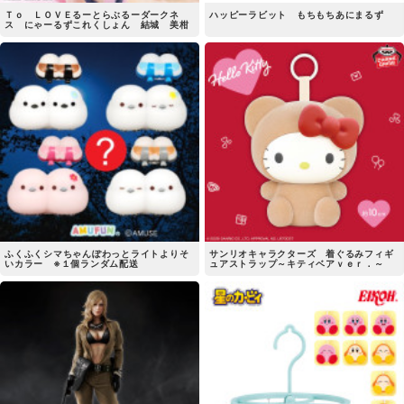
Ｔｏ ＬＯＶＥるーとらぶるーダークネ
ハッピーラビット もちもちあにまるず
ス にゃーるずこれくしょん 結城 美柑
ふくふくシマちゃんぽわっとライトよりそ
サンリオキャラクターズ 着ぐるみフィギ
いカラー ※１個ランダム配送
ュアストラップ～キティベアｖｅｒ．～