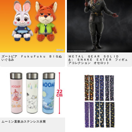
ズートピア ＦｕｋｕＦｕｋｕ ＢＩＧぬ
ＭＥＴＡＬ ＧＥＡＲ ＳＯＬＩＤ
いぐるみ
Δ： ＳＮＡＫＥ ＥＡＴＥＲ フィギュ
アコレクション オセロット
ムーミン直飲みステンレス水筒