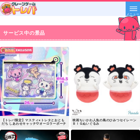
メニュー
サービス中の景品
【トレバ限定】マスティ×トレタとおとも
映画ちいかわ人魚の島のひみつセイレーン
だち しあわせキャッチ♡オーロラーポーチ
ＢＩＧぬいぐるみ