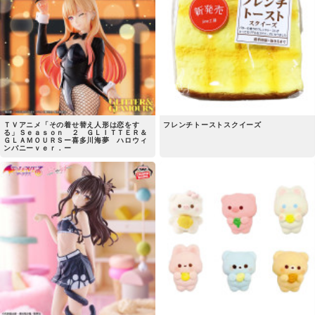
ＴＶアニメ「その着せ替え人形は恋をす
フレンチトーストスクイーズ
る」Ｓｅａｓｏｎ ２ ＧＬＩＴＴＥＲ＆
ＧＬＡＭＯＵＲＳー喜多川海夢 ハロウィ
ンバニーｖｅｒ．ー