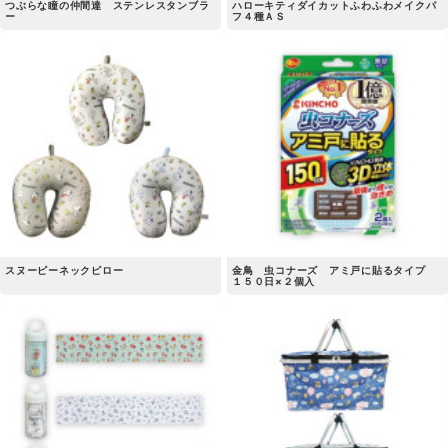
つぶらな瞳の仲間達 ステンレスタンブラ
ハローキティダイカットふわふわメイクパ
ー
フ４種ＡＳ
スヌーピーネックピロー
金鳥 虫コナーズ アミ戸に貼るタイプ
１５０日×２個入