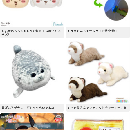
ちいかわもっちるおかお超ＢＩＧぬいぐる
ドラえもんスモールライト懐中電灯
み②
腹ばいアザラシ ギミックぬいぐるみ
くったりろんぐフェレットチャーミーＪＢ