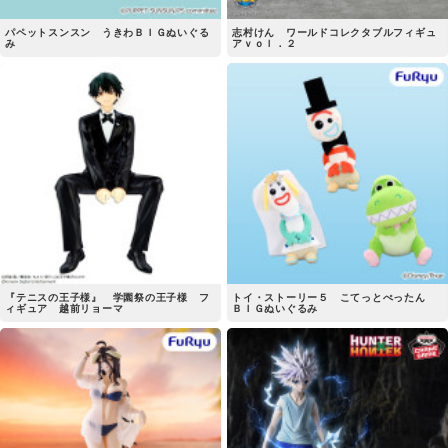
パペットスンスン うきわＢＩＧぬいぐる
志村けん ワールドコレクタブルフィギュ
み
アｖｏｌ．２
『テニスの王子様』 学園祭の王子様 フ
トイ・ストーリー５ こてっとぺったん
ィギュア 越前リョーマ
ＢＩＧぬいぐるみ