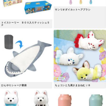
サンリオダイカットヘアブラシ
トイストーリー ＢＯＸ入りティッシュ５
Ｐ
ひんやりシャーク寝袋
ちょコンと九尾さまおねむＪＢ