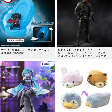
アニメ「鬼滅の刃」 フィギュアライト
ＭＥＴＡＬ ＧＥＡＲ ＳＯＬＩＤ
冨岡義勇-水の呼吸-
Δ： ＳＮＡＫＥ ＥＡＴＥＲ フィギュ
アコレクション ネイキッド・スネーク