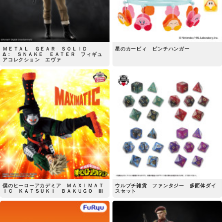
ＭＥＴＡＬ ＧＥＡＲ ＳＯＬＩＤ
星のカービィ ピンチハンガー
Δ： ＳＮＡＫＥ ＥＡＴＥＲ フィギュ
アコレクション エヴァ
僕のヒーローアカデミア ＭＡＸＩＭＡＴ
ウルプチ雑貨 ファンタジー 多面体ダイ
ＩＣ ＫＡＴＳＵＫＩ ＢＡＫＵＧＯ Ⅲ
スセット