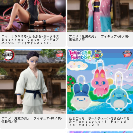
Ｔｏ ＬＯＶＥる-とらぶる-ダークネス
アニメ「鬼滅の刃」 フィギュア-絆ノ装-
Ｄｅｓｋｔｏｐ Ｃｕｔｅ フィギュア
伍拾弐ノ型
ネメシス～チャイナドレスｖｅｒ．～
アニメ「鬼滅の刃」 フィギュア-絆ノ装-
たまごっち ボールチェーン付きぬいぐる
伍拾壱ノ型
み～Ｔａｍａｇｏｔｃｈｉ Ｐａｒａｄｉ
ｓｅ～ｖｏｌ．２-Ｒ