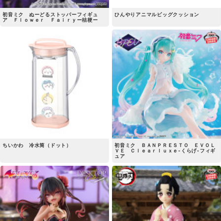
初音ミク ぬーどるストッパーフィギュ
ひんやりアニマルビッグクッション
ア Ｆｌｏｗｅｒ Ｆａｉｒｙー桔梗ー
ちいかわ 冷水筒（ドット）
初音ミク ＢＡＮＰＲＥＳＴＯ ＥＶＯＬ
ＶＥ Ｃｌｅａｒｌｕｘｅ-くらげ-フィギ
ュア