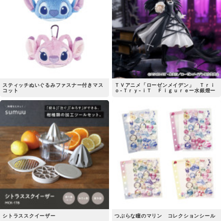
スティッチぬいぐるみファスナー付きマス
ＴＶアニメ「ローゼンメイデン」 Ｔｒｉ
コット
ｏ-Ｔｒｙ-ｉＴ Ｆｉｇｕｒｅー水銀燈ー
シトラススクイーザー
つぶらな瞳のマリン コレクションシール