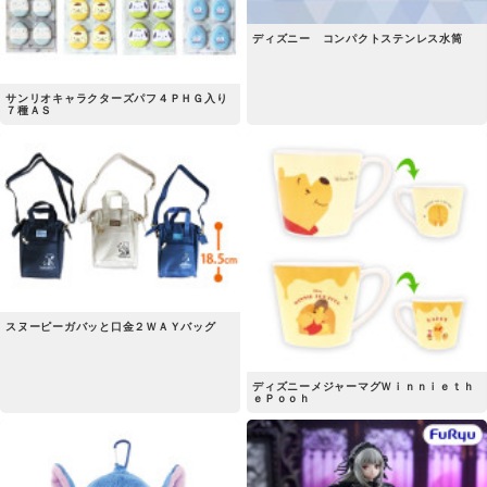
ディズニー コンパクトステンレス水筒
サンリオキャラクターズパフ４ＰＨＧ入り
７種ＡＳ
スヌーピーガバッと口金２ＷＡＹバッグ
ディズニーメジャーマグＷｉｎｎｉｅｔｈ
ｅＰｏｏｈ