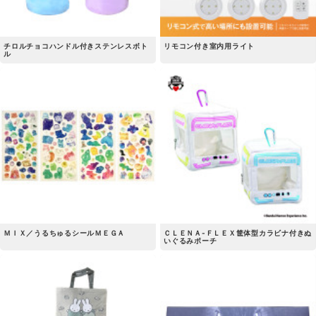
チロルチョコハンドル付きステンレスボト
リモコン付き室内用ライト
ル
ＭＩＸ／うるちゅるシールＭＥＧＡ
ＣＬＥＮＡ-ＦＬＥＸ筐体型カラビナ付きぬ
いぐるみポーチ