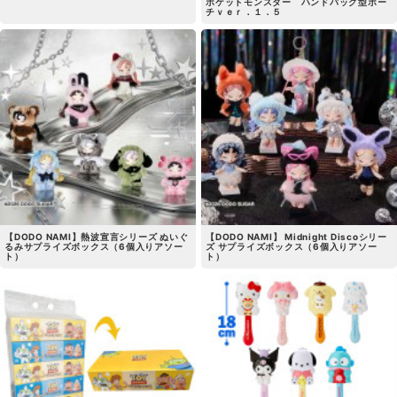
ポケットモンスター ハンドバッグ型ポー
チｖｅｒ．１．５
【DODO NAMI】熱波宣言シリーズ ぬいぐ
【DODO NAMI】 Midnight Discoシリー
るみサプライズボックス（6個入りアソー
ズ サプライズボックス（6個入りアソー
ト）
ト）