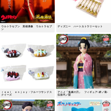
ウルトラセブン 英雄勇像 ウルトラセブ
ディズニー ハートカトラリーセット
ン
ｒｅａｌ ｅｎｊｏｙ・フルーツサンドス
アニメ「鬼滅の刃」 フィギュア-絆ノ装-
クイーズ
伍拾弐ノ型