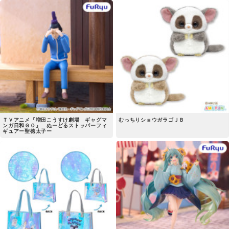
ＴＶアニメ『増田こうすけ劇場 ギャグマ
むっちりショウガラゴＪＢ
ンガ日和ＧＯ』 ぬーどるストッパーフィ
ギュアー聖徳太子ー