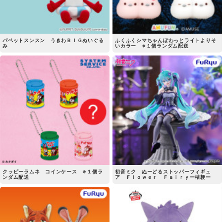
パペットスンスン うきわＢＩＧぬいぐる
ふくふくシマちゃんぽわっとライトよりそ
み
いカラー ※１個ランダム配送
クッピーラムネ コインケース ※１個ラ
初音ミク ぬーどるストッパーフィギュ
ンダム配送
ア Ｆｌｏｗｅｒ Ｆａｉｒｙー桔梗ー