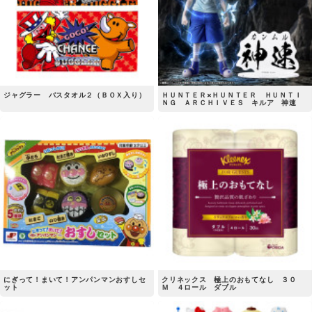
ジャグラー バスタオル２（ＢＯＸ入り）
ＨＵＮＴＥＲ×ＨＵＮＴＥＲ ＨＵＮＴＩ
ＮＧ ＡＲＣＨＩＶＥＳ キルア 神速
にぎって！まいて！アンパンマンおすしセ
クリネックス 極上のおもてなし ３０
ット
Ｍ ４ロール ダブル