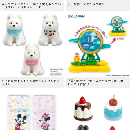
スコッティファイン 洗って使えるペーパ
ちいかわ フェイスタオル
ータオル ７０カット １ロ
くったりサモエドくん×サモエドりんたろ
『星のカービィディスカバリー』はしれ！
うＪＢ
くるまほおばり