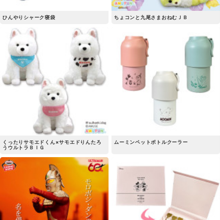
ひんやりシャーク寝袋
ちょコンと九尾さまおねむＪＢ
くったりサモエドくん×サモエドりんたろ
ムーミンペットボトルクーラー
うウルトラＢＩＧ