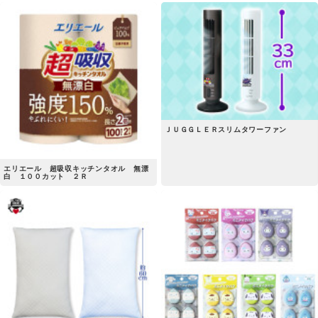
ＪＵＧＧＬＥＲスリムタワーファン
エリエール 超吸収キッチンタオル 無漂
白 １００カット ２Ｒ