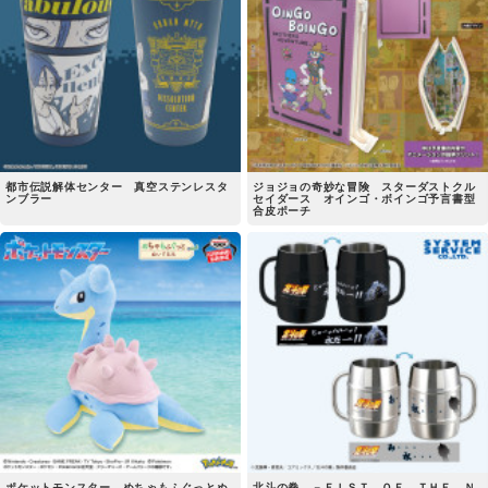
都市伝説解体センター 真空ステンレスタ
ジョジョの奇妙な冒険 スターダストクル
ンブラー
セイダース オインゴ・ボインゴ予言書型
合皮ポーチ
ポケットモンスター めちゃもふぐっとぬ
北斗の拳 －ＦＩＳＴ ＯＦ ＴＨＥ Ｎ