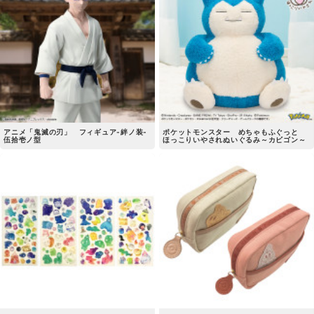
アニメ「鬼滅の刃」 フィギュア-絆ノ装-
ポケットモンスター めちゃもふぐっと
伍拾壱ノ型
ほっこりいやされぬいぐるみ～カビゴン～