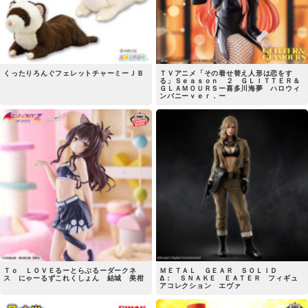
くったりろんぐフェレットチャーミーＪＢ
ＴＶアニメ「その着せ替え人形は恋をす
る」Ｓｅａｓｏｎ ２ ＧＬＩＴＴＥＲ＆
ＧＬＡＭＯＵＲＳー喜多川海夢 ハロウィ
ンバニーｖｅｒ．ー
Ｔｏ ＬＯＶＥるーとらぶるーダークネ
ＭＥＴＡＬ ＧＥＡＲ ＳＯＬＩＤ
ス にゃーるずこれくしょん 結城 美柑
Δ： ＳＮＡＫＥ ＥＡＴＥＲ フィギュ
アコレクション エヴァ