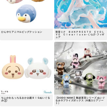
ひんやりアニマルビッグクッション
初音ミク ＢＡＮＰＲＥＳＴＯ ＥＶＯＬ
ＶＥ Ｃｌｅａｒｌｕｘｅ-くらげ-フィギ
ュア
ちいかわもっちるおかお超ＢＩＧぬいぐる
【DODO NAMI】熱波宣言シリーズ ぬいぐ
み②
るみサプライズボックス（6個入りアソー
ト）