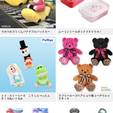
ウホウホゴリくんバナナプルバックカー
ムーミンシールボックス５００ｍｌ
トイ・ストーリー５ こてっとぺったん
ラブリーローズベアヒョウ柄コーデウルト
ＢＩＧぬいぐるみ
ラＢＩＧ