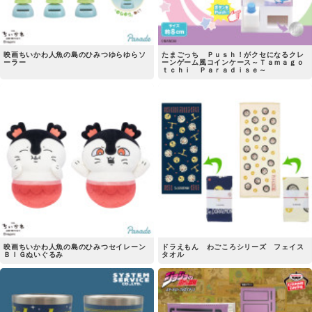
映画ちいかわ人魚の島のひみつゆらゆらソ
たまごっち Ｐｕｓｈ！がクセになるクレ
ーラー
ーンゲーム風コインケース～Ｔａｍａｇｏ
ｔｃｈｉ Ｐａｒａｄｉｓｅ～
映画ちいかわ人魚の島のひみつセイレーン
ドラえもん わごころシリーズ フェイス
ＢＩＧぬいぐるみ
タオル