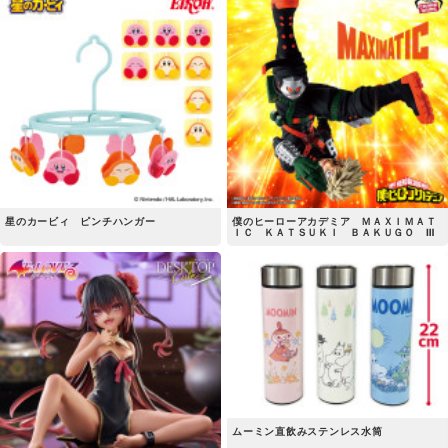
星のカービィ ピンチハンガー
僕のヒーローアカデミア ＭＡＸＩＭＡＴ
ＩＣ ＫＡＴＳＵＫＩ ＢＡＫＵＧＯ Ⅲ
ムーミン直飲みステンレス水筒