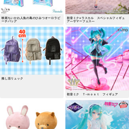
映画ちいかわ人魚の島のひみつオーロラビ
初音ミク×ラスカル スペシャルフィギュ
ーチバッグ
ア―サマーフェス―
推し活リュック
初音ミク Ｔ-ｍｏｓｔ フィギュア