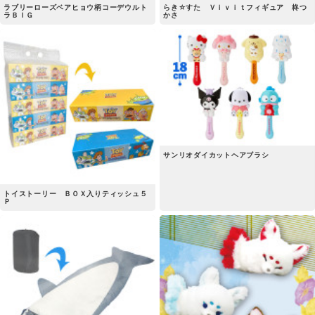
ラブリーローズベアヒョウ柄コーデウルト
らき☆すた Ｖｉｖｉｔフィギュア 柊つ
ラＢＩＧ
かさ
サンリオダイカットヘアブラシ
トイストーリー ＢＯＸ入りティッシュ５
Ｐ