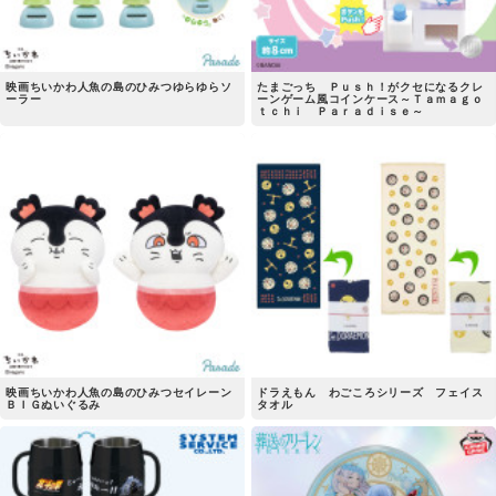
映画ちいかわ人魚の島のひみつゆらゆらソ
たまごっち Ｐｕｓｈ！がクセになるクレ
ーラー
ーンゲーム風コインケース～Ｔａｍａｇｏ
ｔｃｈｉ Ｐａｒａｄｉｓｅ～
映画ちいかわ人魚の島のひみつセイレーン
ドラえもん わごころシリーズ フェイス
ＢＩＧぬいぐるみ
タオル