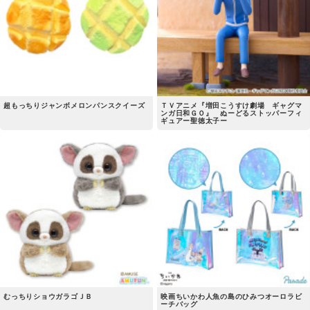
超もっちりジャンボメロンパンスクイーズ
ＴＶアニメ『増田こうすけ劇場 ギャグマ
ンガ日和ＧＯ』 ぬーどるストッパーフィ
ギュアー聖徳太子ー
むっちりショウガラゴＪＢ
映画ちいかわ人魚の島のひみつオーロラビ
ーチバッグ