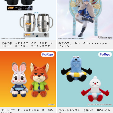
北斗の拳 －ＦＩＳＴ ＯＦ ＴＨＥ Ｎ
葬送のフリーレン Ｇｌａｓｓｃａｐｅー
ＯＲＴＨ ＳＴＡＲ－ ステンレスマグ
ヒンメルー
ズートピア ＦｕｋｕＦｕｋｕ ＢＩＧぬ
パペットスンスン うきわＢＩＧぬいぐる
いぐるみ
み