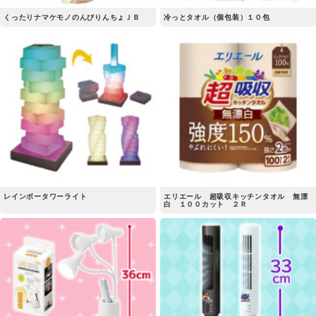
くったりナマケモノのんびりんちょＪＢ
冷っとタオル（個包装）１０包
レインボータワーライト
エリエール 超吸収キッチンタオル 無漂
白 １００カット ２Ｒ