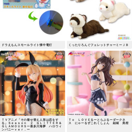
ドラえもんスモールライト懐中電灯
くったりろんぐフェレットチャーミーＪＢ
ＴＶアニメ「その着せ替え人形は恋をす
Ｔｏ ＬＯＶＥるーとらぶるーダークネ
る」Ｓｅａｓｏｎ ２ ＧＬＩＴＴＥＲ＆
ス にゃーるずこれくしょん 結城 美柑
ＧＬＡＭＯＵＲＳー喜多川海夢 ハロウィ
ンバニーｖｅｒ．ー