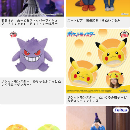
初音ミク ぬーどるストッパーフィギュ
ズートピア 就任式ＢＩＧぬいぐるみ
ア Ｆｌｏｗｅｒ Ｆａｉｒｙー桔梗ー
ポケットモンスター めちゃもふぐっとぬ
いぐるみ～ゲンガー～
ポケットモンスター ぬいぐるみ帽子～ピ
カチュウ～ｖｏｌ．２