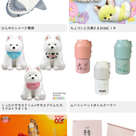
ひんやりシャーク寝袋
ちょコンと九尾さまおねむＪＢ
くったりサモエドくん×サモエドりんたろ
ムーミンペットボトルクーラー
うウルトラＢＩＧ