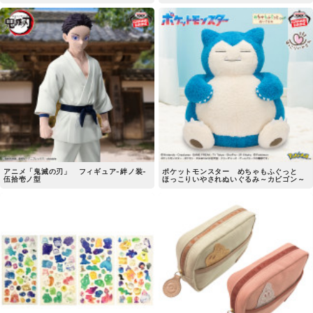
アニメ「鬼滅の刃」 フィギュア-絆ノ装-
ポケットモンスター めちゃもふぐっと
伍拾壱ノ型
ほっこりいやされぬいぐるみ～カビゴン～