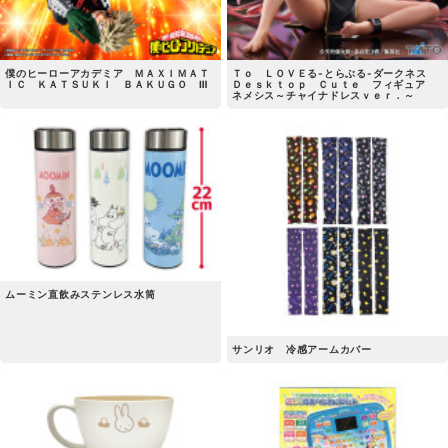
僕のヒーローアカデミア ＭＡＸＩＭＡＴ
Ｔｏ ＬＯＶＥる-とらぶる-ダークネス
ＩＣ ＫＡＴＳＵＫＩ ＢＡＫＵＧＯ Ⅲ
Ｄｅｓｋｔｏｐ Ｃｕｔｅ フィギュア
ネメシス～チャイナドレスｖｅｒ．～
ムーミン直飲みステンレス水筒
サンリオ 冷感アームカバー