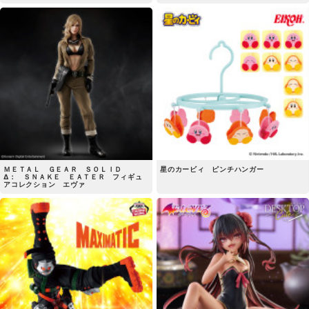
ＭＥＴＡＬ ＧＥＡＲ ＳＯＬＩＤ
星のカービィ ピンチハンガー
Δ： ＳＮＡＫＥ ＥＡＴＥＲ フィギュ
アコレクション エヴァ