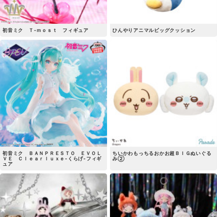
初音ミク Ｔ-ｍｏｓｔ フィギュア
ひんやりアニマルビッグクッション
初音ミク ＢＡＮＰＲＥＳＴＯ ＥＶＯＬ
ちいかわもっちるおかお超ＢＩＧぬいぐる
ＶＥ Ｃｌｅａｒｌｕｘｅ-くらげ-フィギ
み②
ュア