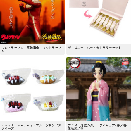
ウルトラセブン 英雄勇像 ウルトラセブ
ディズニー ハートカトラリーセット
ン
ｒｅａｌ ｅｎｊｏｙ・フルーツサンドス
アニメ「鬼滅の刃」 フィギュア-絆ノ装-
クイーズ
伍拾弐ノ型