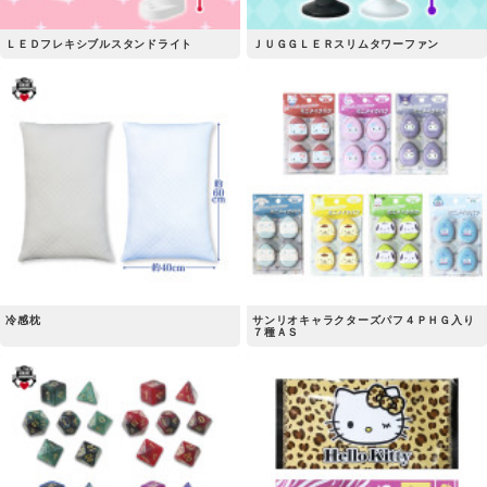
ＬＥＤフレキシブルスタンドライト
ＪＵＧＧＬＥＲスリムタワーファン
冷感枕
サンリオキャラクターズパフ４ＰＨＧ入り
７種ＡＳ