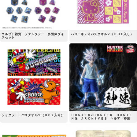
ウルプチ雑貨 ファンタジー 多面体ダイ
ハローキティバスタオル２（ＢＯＸ入り）
スセット
ジャグラー バスタオル２（ＢＯＸ入り）
ＨＵＮＴＥＲ×ＨＵＮＴＥＲ ＨＵＮＴＩ
ＮＧ ＡＲＣＨＩＶＥＳ キルア 神速