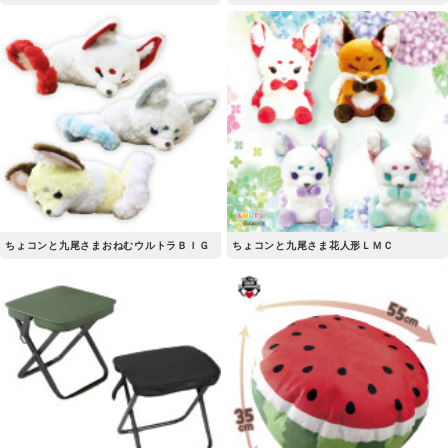
ちょコンと九尾さまおねむウルトラＢＩＧ
ちょコンと九尾さま花人形ＬＭＣ