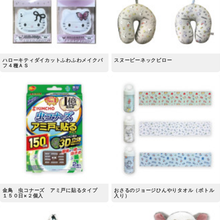
ハローキティダイカットふわふわメイクパ
スヌーピーネックピロー
フ４種ＡＳ
金鳥 虫コナーズ アミ戸に貼るタイプ
おさるのジョージひんやりタオル（ボトル
１５０日×２個入
入り）