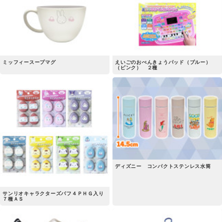
ミッフィースープマグ
えいごのおべんきょうパッド（ブルー）
（ピンク） ２種
ディズニー コンパクトステンレス水筒
サンリオキャラクターズパフ４ＰＨＧ入り
７種ＡＳ