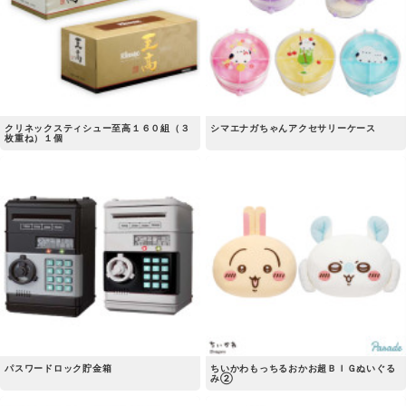
クリネックスティシュー至高１６０組（３
シマエナガちゃんアクセサリーケース
枚重ね）１個
パスワードロック貯金箱
ちいかわもっちるおかお超ＢＩＧぬいぐる
み②