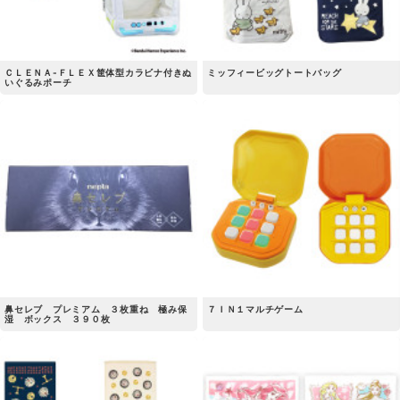
ＣＬＥＮＡ-ＦＬＥＸ筐体型カラビナ付きぬ
ミッフィービッグトートバッグ
いぐるみポーチ
鼻セレブ プレミアム ３枚重ね 極み保
７ＩＮ１マルチゲーム
湿 ボックス ３９０枚