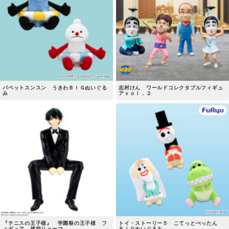
パペットスンスン うきわＢＩＧぬいぐる
志村けん ワールドコレクタブルフィギュ
み
アｖｏｌ．２
『テニスの王子様』 学園祭の王子様 フ
トイ・ストーリー５ こてっとぺったん
ィギュア 越前リョーマ
ＢＩＧぬいぐるみ