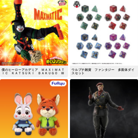
僕のヒーローアカデミア ＭＡＸＩＭＡＴ
ウルプチ雑貨 ファンタジー 多面体ダイ
ＩＣ ＫＡＴＳＵＫＩ ＢＡＫＵＧＯ Ⅲ
スセット