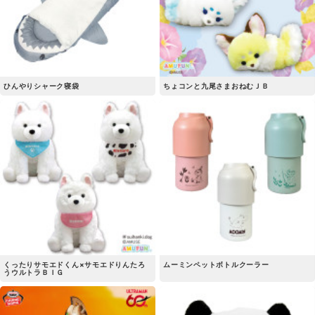
ひんやりシャーク寝袋
ちょコンと九尾さまおねむＪＢ
くったりサモエドくん×サモエドりんたろ
ムーミンペットボトルクーラー
うウルトラＢＩＧ