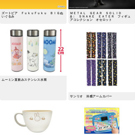
ズートピア ＦｕｋｕＦｕｋｕ ＢＩＧぬ
ＭＥＴＡＬ ＧＥＡＲ ＳＯＬＩＤ
いぐるみ
Δ： ＳＮＡＫＥ ＥＡＴＥＲ フィギュ
アコレクション オセロット
ムーミン直飲みステンレス水筒
サンリオ 冷感アームカバー