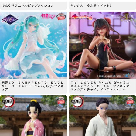
ひんやりアニマルビッグクッション
ちいかわ 冷水筒（ドット）
初音ミク ＢＡＮＰＲＥＳＴＯ ＥＶＯＬ
Ｔｏ ＬＯＶＥる-とらぶる-ダークネス
ＶＥ Ｃｌｅａｒｌｕｘｅ-くらげ-フィギ
Ｄｅｓｋｔｏｐ Ｃｕｔｅ フィギュア
ュア
ネメシス～チャイナドレスｖｅｒ．～