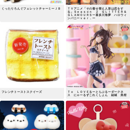
くったりろんぐフェレットチャーミーＪＢ
ＴＶアニメ「その着せ替え人形は恋をす
る」Ｓｅａｓｏｎ ２ ＧＬＩＴＴＥＲ＆
ＧＬＡＭＯＵＲＳー喜多川海夢 ハロウィ
ンバニーｖｅｒ．ー
フレンチトーストスクイーズ
Ｔｏ ＬＯＶＥるーとらぶるーダークネ
ス にゃーるずこれくしょん 結城 美柑