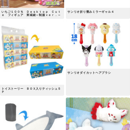
いちご１００％ Ｄｅｓｋｔｏｐ Ｃｕｔ
サンリオ折り畳みミラーギャル４
ｅ フィギュア 東城綾～制服ｖｅｒ．～
サンリオダイカットヘアブラシ
トイストーリー ＢＯＸ入りティッシュ５
Ｐ