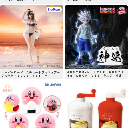
オーバーロード ムチュートフィギュアー
ＨＵＮＴＥＲ×ＨＵＮＴＥＲ ＨＵＮＴＩ
アルベド・ａｑｕａ ｖｅｒ．ー
ＮＧ ＡＲＣＨＩＶＥＳ キルア 神速