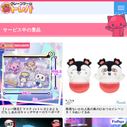
メニュー
サービス中の景品
【トレバ限定】マスティ×トレタとおとも
映画ちいかわ人魚の島のひみつセイレーン
だち しあわせキャッチ♡オーロラーポーチ
ＢＩＧぬいぐるみ