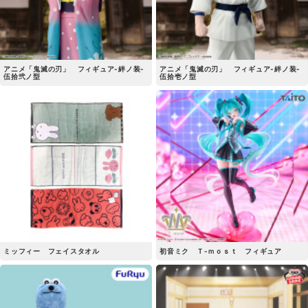
アニメ「鬼滅の刃」 フィギュア-絆ノ装-
アニメ「鬼滅の刃」 フィギュア-絆ノ装-
伍拾弐ノ型
伍拾壱ノ型
ミッフィー フェイスタオル
初音ミク Ｔ-ｍｏｓｔ フィギュア