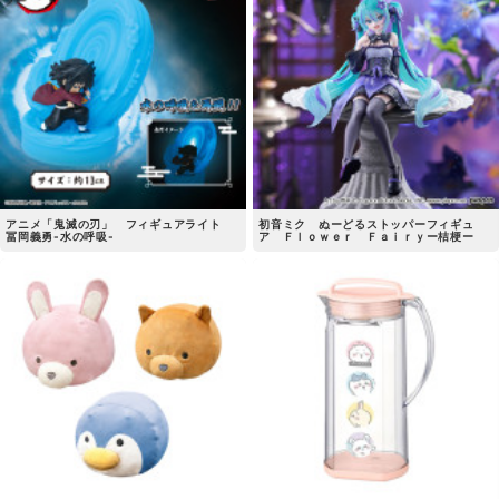
アニメ「鬼滅の刃」 フィギュアライト
初音ミク ぬーどるストッパーフィギュ
冨岡義勇-水の呼吸-
ア Ｆｌｏｗｅｒ Ｆａｉｒｙー桔梗ー