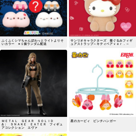
ふくふくシマちゃんぽわっとライトよりそ
サンリオキャラクターズ 着ぐるみフィギ
いカラー ※１個ランダム配送
ュアストラップ～キティベアｖｅｒ．～
ＭＥＴＡＬ ＧＥＡＲ ＳＯＬＩＤ
星のカービィ ピンチハンガー
Δ： ＳＮＡＫＥ ＥＡＴＥＲ フィギュ
アコレクション エヴァ