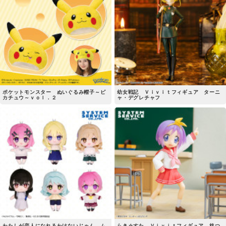
ポケットモンスター ぬいぐるみ帽子～ピ
幼女戦記 Ｖｉｖｉｔフィギュア ターニ
カチュウ～ｖｏｌ．２
ャ・デグレチャフ
わたしが恋人になれるわけないじゃん、ム
らき☆すた Ｖｉｖｉｔフィギュア 柊つ