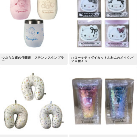
つぶらな瞳の仲間達 ステンレスタンブラ
ハローキティダイカットふわふわメイクパ
ー
フ４種ＡＳ