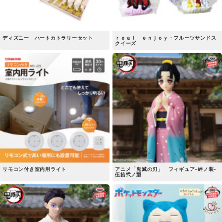
ディズニー ハートカトラリーセット
ｒｅａｌ ｅｎｊｏｙ・フルーツサンドス
クイーズ
リモコン付き室内用ライト
アニメ「鬼滅の刃」 フィギュア-絆ノ装-
伍拾弐ノ型