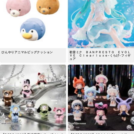
ひんやりアニマルビッグクッション
初音ミク ＢＡＮＰＲＥＳＴＯ ＥＶＯＬ
ＶＥ Ｃｌｅａｒｌｕｘｅ-くらげ-フィギ
ュア