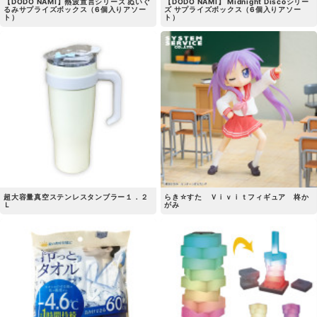
【DODO NAMI】熱波宣言シリーズ ぬいぐ
【DODO NAMI】 Midnight Discoシリー
るみサプライズボックス（6個入りアソー
ズ サプライズボックス（6個入りアソー
ト）
ト）
超大容量真空ステンレスタンブラー１．２
らき☆すた Ｖｉｖｉｔフィギュア 柊か
Ｌ
がみ