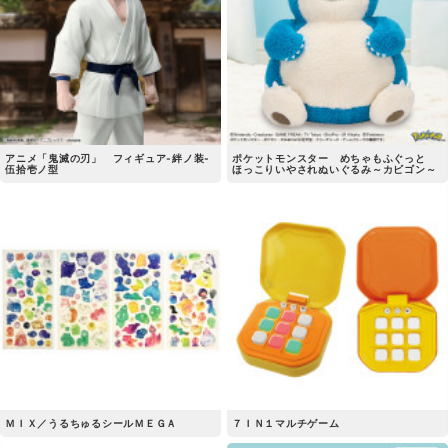
アニメ「鬼滅の刃」 フィギュア-絆ノ装-
ポケットモンスター めちゃもふぐっと
伍拾壱ノ型
ほっこりいやされぬいぐるみ～カビゴン～
ＭＩＸ／うるちゅるシールＭＥＧＡ
７ＩＮ１マルチゲーム