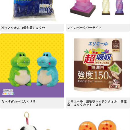
冷っとタオル（個包装）１０包
レインボータワーライト
たべすぎわーにんぐＪＢ
エリエール 超吸収キッチンタオル 無漂
白 １００カット ２Ｒ