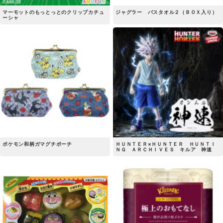
マーモットのもっとっとのクリップカチュ
ジャグラー バスタオル２（ＢＯＸ入り）
ーシャ
ポケモン和柄ガマグチポーチ
ＨＵＮＴＥＲ×ＨＵＮＴＥＲ ＨＵＮＴＩ
ＮＧ ＡＲＣＨＩＶＥＳ キルア 神速