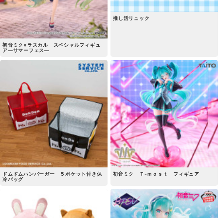
推し活リュック
初音ミク×ラスカル スペシャルフィギュ
ア―サマーフェス―
ドムドムハンバーガー ５ポケット付き保
初音ミク Ｔ-ｍｏｓｔ フィギュア
冷バッグ