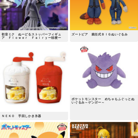
初音ミク ぬーどるストッパーフィギュ
ズートピア 就任式ＢＩＧぬいぐるみ
ア Ｆｌｏｗｅｒ Ｆａｉｒｙー桔梗ー
ポケットモンスター めちゃもふぐっとぬ
いぐるみ～ゲンガー～
ＮＥＫＯ 手回しかき氷器