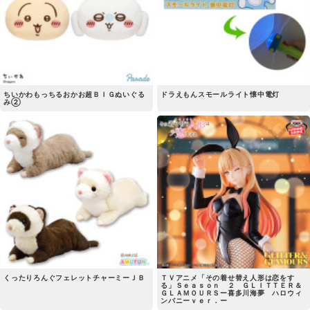
ちいかわもっちるおかお超ＢＩＧぬいぐる
ドラえもんスモールライト懐中電灯
み②
くったりろんぐフェレットチャーミーＪＢ
ＴＶアニメ「その着せ替え人形は恋をす
る」Ｓｅａｓｏｎ ２ ＧＬＩＴＴＥＲ＆
ＧＬＡＭＯＵＲＳー喜多川海夢 ハロウィ
ンバニーｖｅｒ．ー