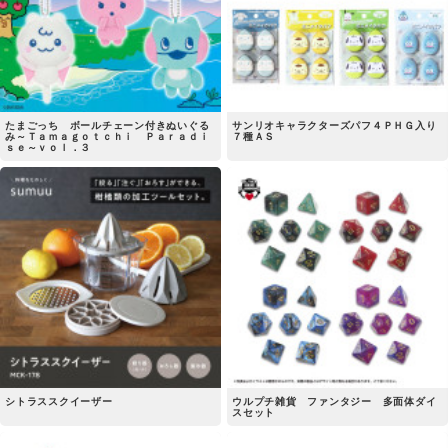
たまごっち ボールチェーン付きぬいぐる
サンリオキャラクターズパフ４ＰＨＧ入り
み～Ｔａｍａｇｏｔｃｈｉ Ｐａｒａｄｉ
７種ＡＳ
ｓｅ～ｖｏｌ．３
シトラススクイーザー
ウルプチ雑貨 ファンタジー 多面体ダイ
スセット