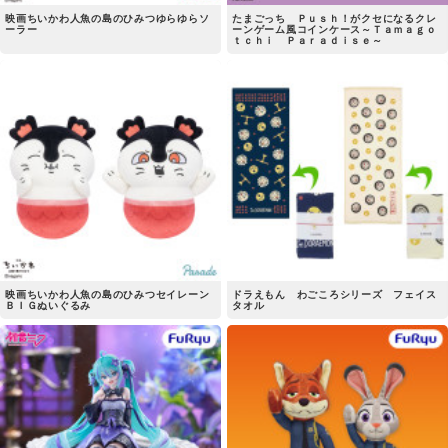
映画ちいかわ人魚の島のひみつゆらゆらソ
たまごっち Ｐｕｓｈ！がクセになるクレ
ーラー
ーンゲーム風コインケース～Ｔａｍａｇｏ
ｔｃｈｉ Ｐａｒａｄｉｓｅ～
映画ちいかわ人魚の島のひみつセイレーン
ドラえもん わごころシリーズ フェイス
ＢＩＧぬいぐるみ
タオル