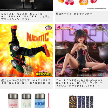
ＭＥＴＡＬ ＧＥＡＲ ＳＯＬＩＤ
星のカービィ ピンチハンガー
Δ： ＳＮＡＫＥ ＥＡＴＥＲ フィギュ
アコレクション エヴァ
僕のヒーローアカデミア ＭＡＸＩＭＡＴ
Ｔｏ ＬＯＶＥる-とらぶる-ダークネス
ＩＣ ＫＡＴＳＵＫＩ ＢＡＫＵＧＯ Ⅲ
Ｄｅｓｋｔｏｐ Ｃｕｔｅ フィギュア
ネメシス～チャイナドレスｖｅｒ．～