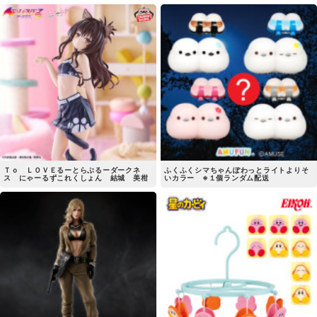
Ｔｏ ＬＯＶＥるーとらぶるーダークネ
ふくふくシマちゃんぽわっとライトよりそ
ス にゃーるずこれくしょん 結城 美柑
いカラー ※１個ランダム配送