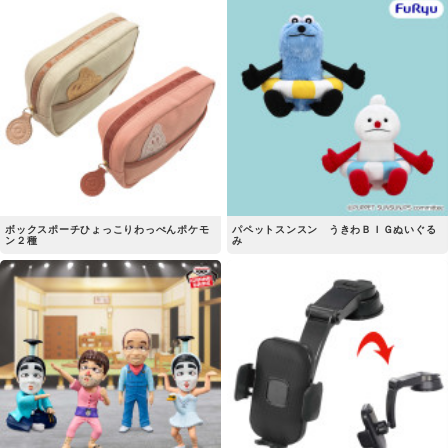
ボックスポーチひょっこりわっぺんポケモ
パペットスンスン うきわＢＩＧぬいぐる
ン２種
み