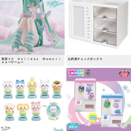
初音ミク Ｈｏｌｉｄａｙ Ｍｅｍｏｒｉ
お約束チェックボックス
ｅｓーゲームー