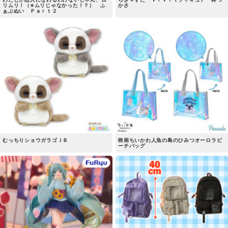
リムリ！（※ムリじゃなかった！？） ふ
かさ
ぁぶぬい Ｐａｒｔ２
むっちりショウガラゴＪＢ
映画ちいかわ人魚の島のひみつオーロラビ
ーチバッグ