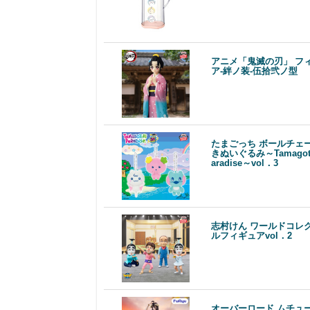
アニメ「鬼滅の刃」 フ
ア-絆ノ装-伍拾弐ノ型
たまごっち ボールチェ
きぬいぐるみ～Tamagotc
aradise～vol．3
志村けん ワールドコレ
ルフィギュアvol．2
オーバーロード ムチュ