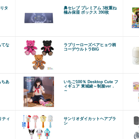
りタ
鼻セレブ プレミアム 3枚重ね
極み保湿 ボックス 390枚
もてな
ラブリーローズベアヒョウ柄
コーデウルトラBIG
もちあ
いちご100％ Desktop Cute フ
ィギュア 東城綾～制服ver．
～
りティ
サンリオダイカットヘアブラ
シ