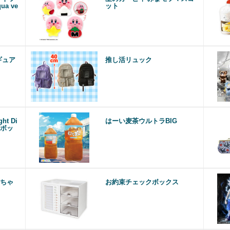
a ve
ット
ギュア
推し活リュック
ht Di
はーい麦茶ウルトラBIG
ズボッ
）
ちゃ
お約束チェックボックス