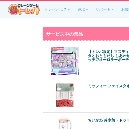
トレバとは？
遊ぶ
サポート
お知
サービス中の景品
【トレバ限定】マスティ
タとおともだち しあわ
ッチ♡オーロラーポーチ
ミッフィー フェイスタ
ちいかわ 冷水筒（ドッ