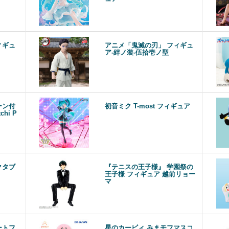
ィギュ
アニメ「鬼滅の刃」 フィギュ
ア-絆ノ装-伍拾壱ノ型
ーン付
初音ミク T-most フィギュア
hi P
クタブ
『テニスの王子様』 学園祭の
王子様 フィギュア 越前リョー
マ
ートフ
星のカービィ みまモフマスコ