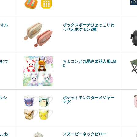
オル
ボックスポーチひょっこりわ
っぺんポケモン2種
むウ
ちょコンと九尾さま花人形LM
C
ッシ
ポケットモンスターメジャー
マグ
ふわ
スヌーピーネックピロー