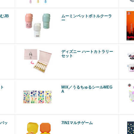
むJB
ムーミンペットボトルクーラ
ー
ディズニー ハートカトラリー
セット
ト
MIX／うるちゅるシールMEG
A
バッ
7IN1マルチゲーム