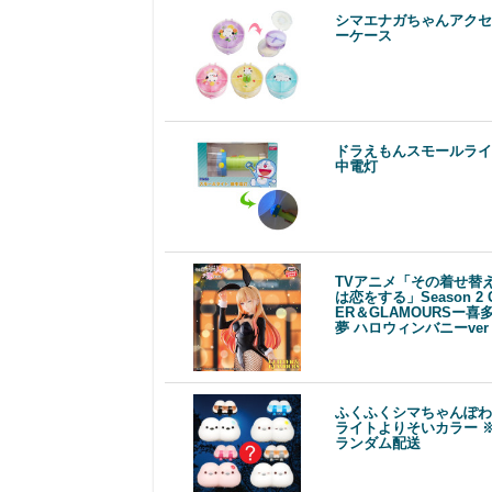
シマエナガちゃんアクセ
ーケース
ドラえもんスモールライ
中電灯
TVアニメ「その着せ替
は恋をする」Season 2 G
ER＆GLAMOURSー喜
夢 ハロウィンバニーve
ふくふくシマちゃんぽわ
ライトよりそいカラー 
ランダム配送