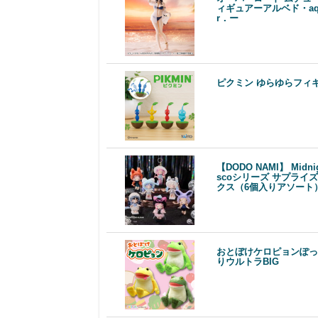
ィギュアーアルベド・aqu
r．ー
ピクミン ゆらゆらフィ
【DODO NAMI】 Midnig
scoシリーズ サプライ
クス（6個入りアソート
おとぼけケロピョンぽっ
りウルトラBIG