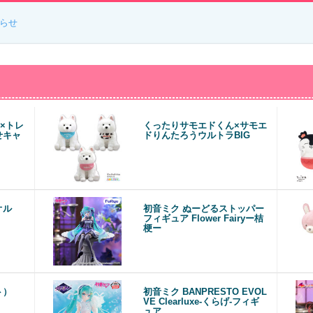
らせ
×トレ
くったりサモエドくん×サモエ
せキャ
ドりんたろうウルトラBIG
オル
初音ミク ぬーどるストッパー
フィギュア Flower Fairyー桔
梗ー
ト）
初音ミク BANPRESTO EVOL
VE Clearluxe-くらげ-フィギ
ュア