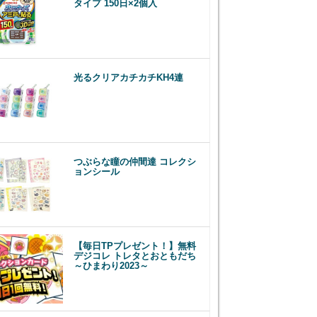
タイプ 150日×2個入
光るクリアカチカチKH4連
つぶらな瞳の仲間達 コレクシ
ョンシール
【毎日TPプレゼント！】無料
デジコレ トレタとおともだち
～ひまわり2023～