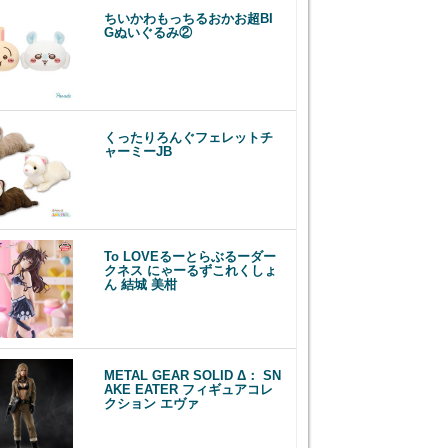
ちいかわもっちるおかお超BI
Gぬいぐるみ②
くったりろんぐフェレットチ
ャーミーJB
To LOVEるーとらぶるーダー
クネス にゃーるずこれくしょ
ん 結城 美柑
METAL GEAR SOLID Δ： SN
AKE EATER フィギュアコレ
クション エヴァ