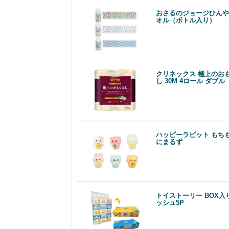
おさるのジョージひんや
オル（ボトル入り）
クリネックス 極上のお
し 30M 4ロール ダブル
ハッピーラビット もち
にまるず
トイストーリー BOX入
ッシュ5P