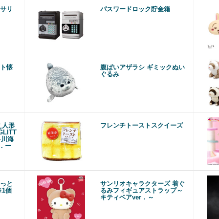
サリ
パスワードロック貯金箱
ト懐
腹ばいアザラシ ギミックぬい
ぐるみ
え人形
フレンチトーストスクイーズ
LITT
多川海
r．ー
っと
サンリオキャラクターズ 着ぐ
※1個
るみフィギュアストラップ～
キティベアver．～