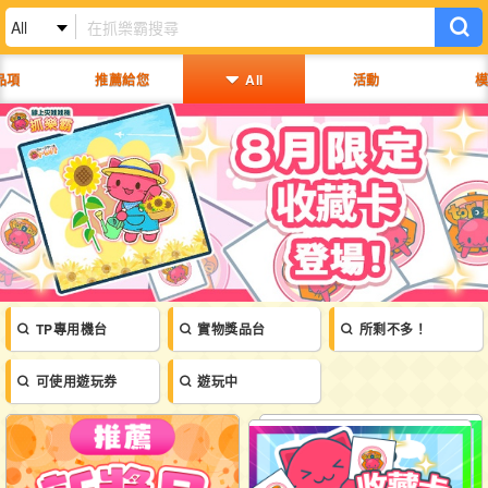
品項
推薦給您
All
活動
模
搜尋紀錄
推薦
鬼滅之刃
ONE PIECE
紙劇場/鏈鋸人
七龍珠
我的英雄學院
初音未來
Re:從零開始的異世界生活
賽馬娘
扭曲仙境
美少女戰士
超級瑪利歐
星之卡比
TP專用機台
實物獎品台
所剩不多！
咒術廻戰
東京卍復仇者
三麗鷗
可使用遊玩券
遊玩中
角落小夥伴
哆啦A夢
拉拉熊
勇者鬥惡龍