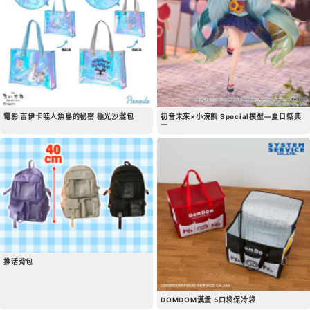
電影 吉伊卡哇人魚島的秘密 極光沙灘包
初音未來×小浣熊 Special模型―夏日祭典
―
推活背包
DOMDOM漢堡 5口袋保冷袋