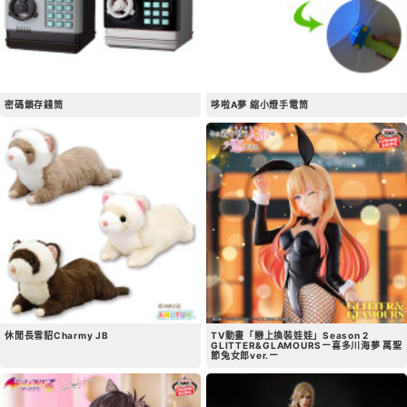
密碼鎖存錢筒
哆啦A夢 縮小燈手電筒
休閒長雪貂Charmy JB
TV動畫「戀上換裝娃娃」Season 2
GLITTER&GLAMOURSー喜多川海夢 萬聖
節兔女郎ver.ー