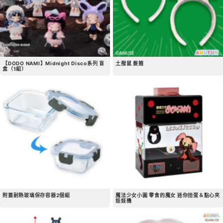
【DODO NAMI】Midnight Disco系列 盲
土撥鼠 髮箍
盒（1組）
附蓋耐熱玻璃保存容器2個組
魔法少女小圓 零食的魔女 迷你扭蛋＆點心夾
娃娃機