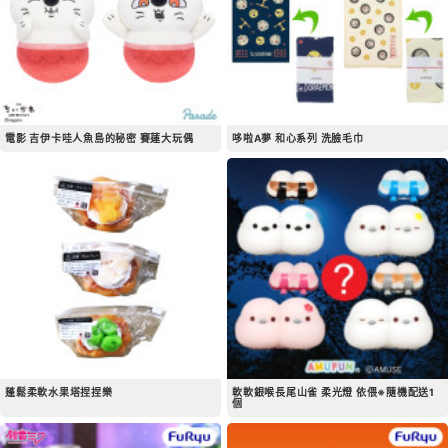
電影 吉伊卡哇人魚島的秘密 賽蓮大玩偶
哆啦A夢 和心系列 洗臉毛巾
蓬鬆柔軟水果塔捏捏樂
軟軟銀喉長尾山雀 柔光燈 依偎※隨機配送1
個