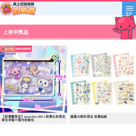
選單
上架中獎品
【抓樂霸限定】mustie=DC×抓樂太和朋友
圓圓大眼好朋友 收藏貼紙
接住幸福♡極光收納包