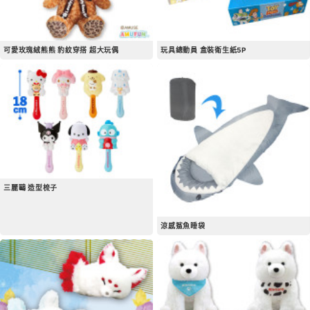
可愛玫瑰絨熊熊 豹紋穿搭 超大玩偶
玩具總動員 盒裝衛生紙5P
三麗鷗 造型梳子
涼感鯊魚睡袋