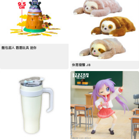
麵包超人 戳戳玩具 迷你
休閒樹懶 JB