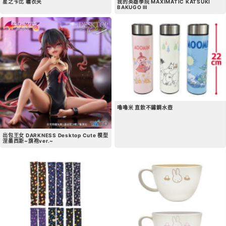
星之卡比 曬衣夾
我的英雄學院 MAXIMATIC KATSUKI
BAKUGO Ⅲ
嚕嚕米 直飲不鏽鋼水壺
出包王女 DARKNESS Desktop Cute 模型
涅墨西斯~旗袍ver.~