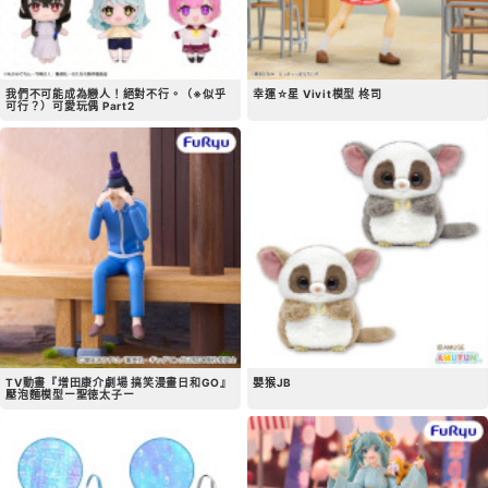
我們不可能成為戀人！絕對不行。（※似乎
幸運☆星 Vivit模型 柊司
可行？）可愛玩偶 Part2
TV動畫『增田康介劇場 搞笑漫畫日和GO』
嬰猴JB
壓泡麵模型ー聖徳太子ー