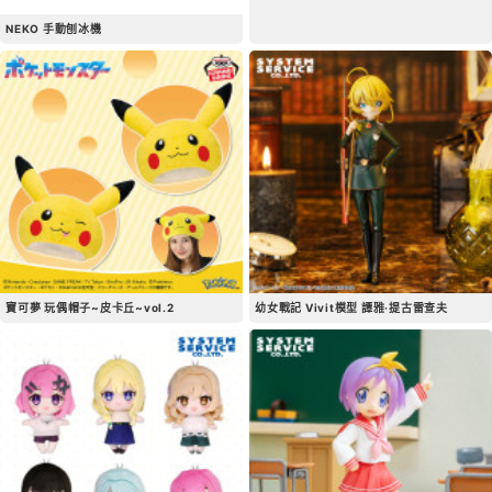
NEKO 手動刨冰機
寶可夢 玩偶帽子~皮卡丘~vol.2
幼女戰記 Vivit模型 譚雅·提古雷查夫