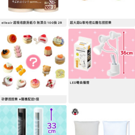
elleair 超吸收廚房紙巾 無漂白 100抽 2R
超大超Q軟哈密瓜麵包捏捏樂
LED彎曲檯燈
矽膠捏捏樂 ※隨機配送1個