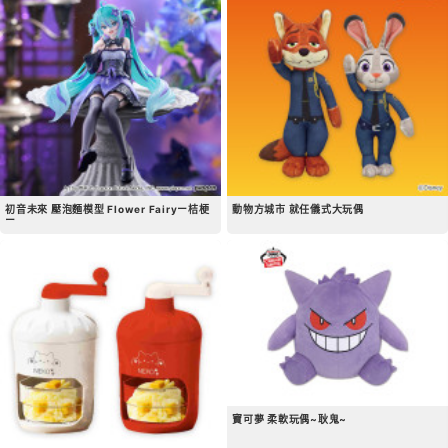
初音未來 壓泡麵模型 Flower Fairyー桔梗
動物方城市 就任儀式大玩偶
ー
寶可夢 柔軟玩偶~耿鬼~