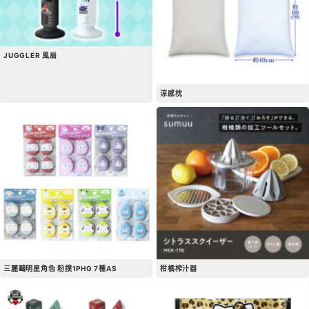
JUGGLER 風扇
涼感枕
三麗鷗明星角色 粉撲1PHG 7種AS
柑橘榨汁器