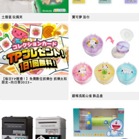
土撥鼠 玩偶夾
寶可夢 浴巾
【每日TP贈禮！】免費數位抓樂台 抓樂太和
朋友~向日葵2023~
銀喉長尾山雀 飾品盒