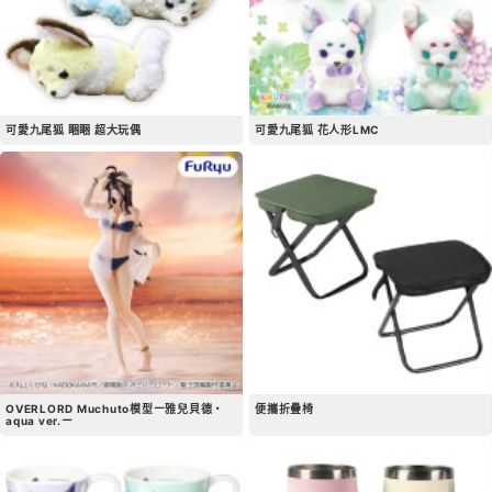
可愛九尾狐 睏睏 超大玩偶
可愛九尾狐 花人形LMC
OVERLORD Muchuto模型ー雅兒貝德・
便攜折疊椅
aqua ver.ー