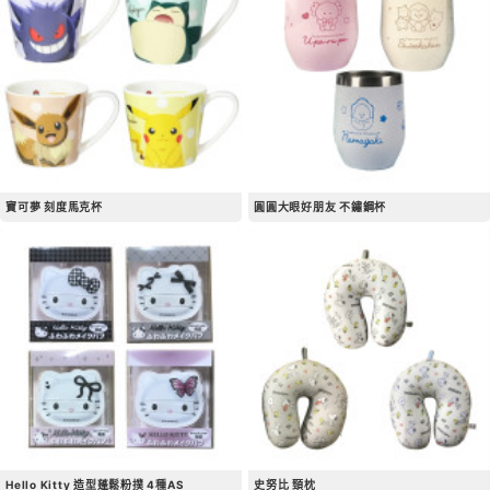
寶可夢 刻度馬克杯
圓圓大眼好朋友 不鏽鋼杯
Hello Kitty 造型蓬鬆粉撲 4種AS
史努比 頸枕