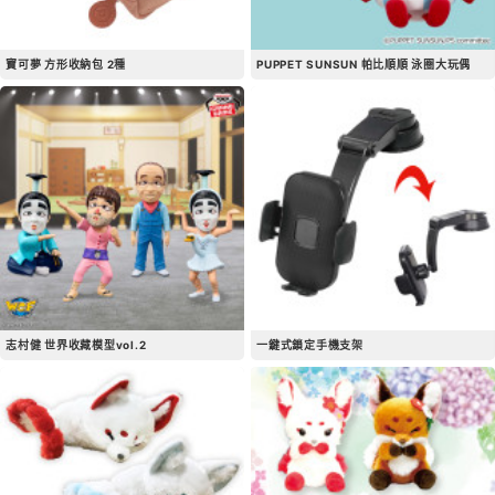
寶可夢 方形收納包 2種
PUPPET SUNSUN 帕比順順 泳圈大玩偶
志村健 世界收藏模型vol.2
一鍵式鎖定手機支架