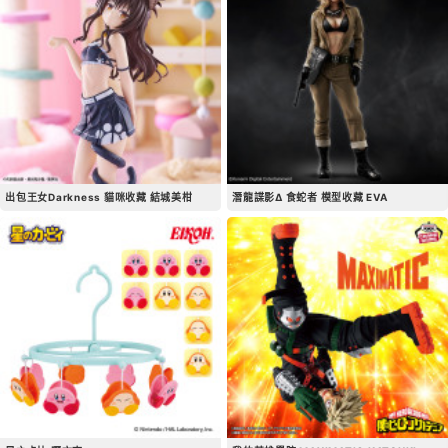
出包王女Darkness 貓咪收藏 結城美柑
潛龍諜影Δ 食蛇者 模型收藏 EVA