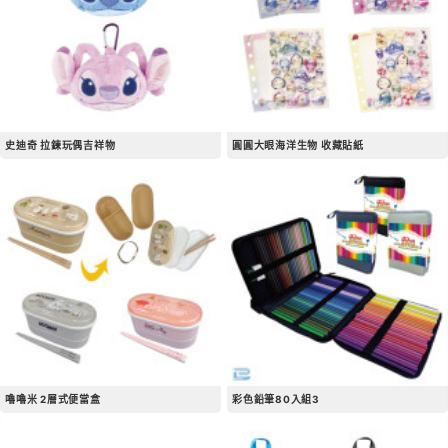
史迪奇 拉鍊玩偶吉祥物
圓圓大眼海洋生物 收藏貼紙
嚕嚕米 2層式便當盒
彩色鉛筆80入組3