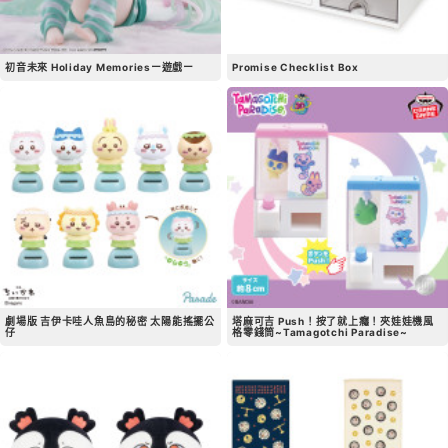
初音未來 Holiday Memoriesー遊戲ー
Promise Checklist Box
劇場版 吉伊卡哇人魚島的秘密 太陽能搖擺公
塔麻可吉 Push！按了就上癮！夾娃娃機風
仔
格零錢筒~Tamagotchi Paradise~