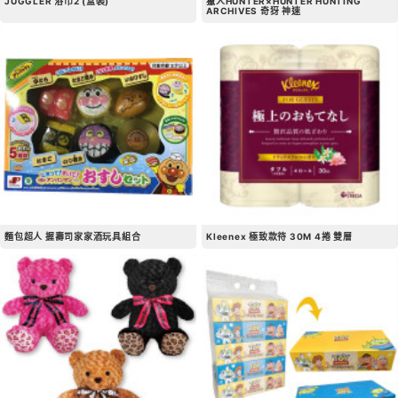
JUGGLER 浴巾2 (盒裝)
獵人HUNTER×HUNTER HUNTING
ARCHIVES 奇犽 神速
麵包超人 握壽司家家酒玩具組合
Kleenex 極致款待 30M 4捲 雙層