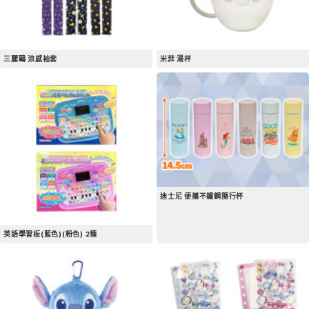
三麗鷗 涼感袖套
米菲 湯杯
迪士尼 便攜不鏽鋼隨行杯
英語學習板(藍色)(粉色) 2種