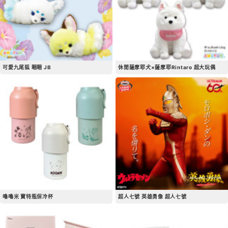
可愛九尾狐 睏睏 JB
休閒薩摩耶犬×薩摩耶Rintaro 超大玩偶
嚕嚕米 寶特瓶保冷杯
超人七號 英雄勇像 超人七號