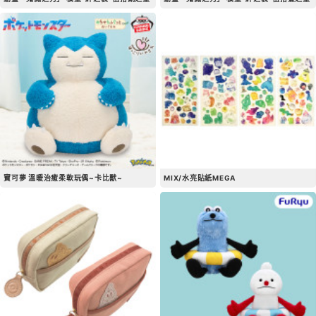
寶可夢 溫暖治癒柔軟玩偶~卡比獸~
MIX/水亮貼紙MEGA