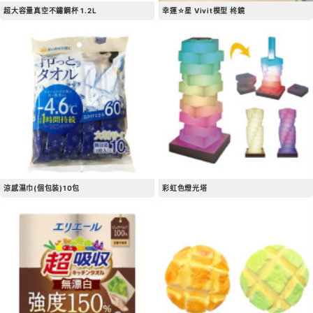
超大容量真空不鏽鋼杯 1.2L
幸運☆星 Vivit模型 柊鏡
涼感濕巾(個包装)10包
彩虹色燈光塔