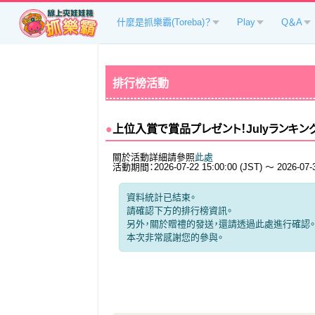
什麼是抓樂霸(Toreba)？
Play
Q＆A
排行榜活動
上位入賞で賞品プレゼント！Julyランキン
關於活動詳細請參照
此處
活動期間：2026-07-22 15:00:00 (JST) ～ 2026-07-30
資料統計已結束。
請確認下方的排行榜資訊。
另外，關於贈禮的發送，還請透過
此處
進行確認。
本次非常感謝您的參與。