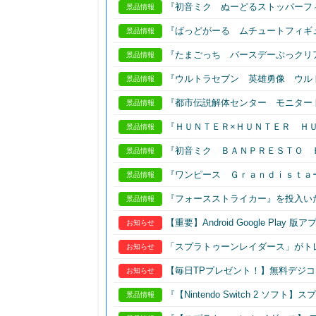
『初音ミク ぬーどるストッパーフ
景品情報
『ばっどがーる ムチュートフィギ
景品情報
『たまごっち バースデーぷっクリ
景品情報
『ウルトラセブン 英雄勇像 ウル
景品情報
『都市伝説解体センター モニタート
景品情報
『ＨＵＮＴＥＲ×ＨＵＮＴＥＲ Ｈ
景品情報
『初音ミク ＢＡＮＰＲＥＳＴＯ 
景品情報
『ワンピース Ｇｒａｎｄｉｓｔａ
景品情報
『フォースストライカー』を投入い
景品情報
【重要】Android Google Play
お知らせ
「スプラトゥーンレイダース」がト
お知らせ
【毎日TPプレゼント！】無料デジコ
お知らせ
『【Nintendo Switch 2 
景品情報