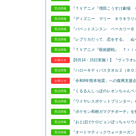
『ＴＶアニメ『増田こうすけ劇場 
景品情報
『ディズニー マリー キラキラリ
景品情報
『パペットスンスン ベーカリーＢ
景品情報
『レプリカだって、恋をする。 ぬ
景品情報
『ＴＶアニメ『呪術廻戦』 Ｔｒｉ
景品情報
【8月14・15日実施！】『ヴィラ
お知らせ
『ハローキティバスタオル２（ＢＯ
景品情報
「令和8年熊本地震」への復興支援
お知らせ
『くるるんしっぽのレオンちゃんベ
景品情報
『ワイヤレスポケットプリンター』
景品情報
『ポケモン和柄ガマグチポーチ』を
景品情報
『おとぼけケロピョンぽっちゃりウ
景品情報
『オートマティックウォーターガン
景品情報