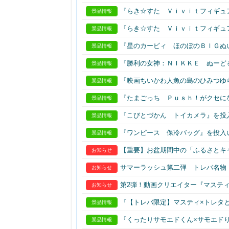
『らき☆すた Ｖｉｖｉｔフィギュ
景品情報
『らき☆すた Ｖｉｖｉｔフィギュ
景品情報
『星のカービィ ほのぼのＢＩＧぬ
景品情報
『勝利の女神：ＮＩＫＫＥ ぬーど
景品情報
『映画ちいかわ人魚の島のひみつゆ
景品情報
『たまごっち Ｐｕｓｈ！がクセに
景品情報
『こびとづかん トイカメラ』を投
景品情報
『ワンピース 保冷バッグ』を投入
景品情報
【重要】お盆期間中の「ふるさとキ
お知らせ
サマーラッシュ第二弾 トレバ名物【
お知らせ
第2弾！動画クリエイター『マスティ(m
お知らせ
『【トレバ限定】マスティ×トレタと
景品情報
『くったりサモエドくん×サモエド
景品情報