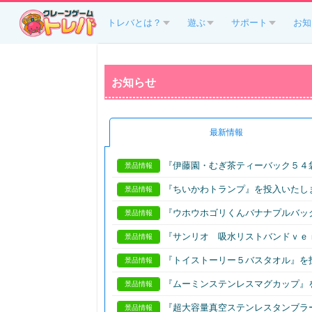
トレバとは？
遊ぶ
サポート
お知
お知らせ
最新情報
『伊藤園・むぎ茶ティーバック５４
景品情報
『ちいかわトランプ』を投入いたし
景品情報
『ウホウホゴリくんバナナプルバッ
景品情報
『サンリオ 吸水リストバンドｖｅ
景品情報
『トイストーリー５バスタオル』を
景品情報
『ムーミンステンレスマグカップ』
景品情報
『超大容量真空ステンレスタンブラ
景品情報