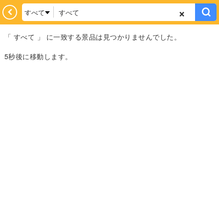
あなたへのオスス
着
すべて
イベント
フィ
「 すべて 」 に一致する景品は見つかりませんでした。
メ
5秒後に移動します。
TP専用台
実物景品台
残りわずか！
チケット使用可