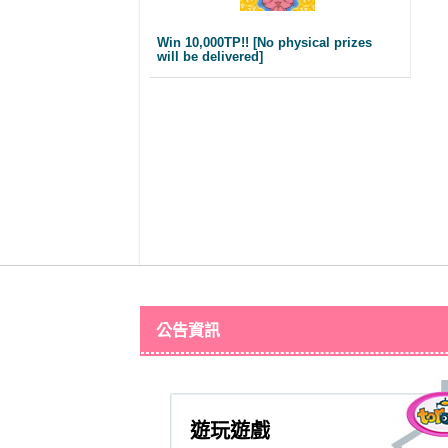
Win 10,000TP!! [No physical prizes
will be delivered]
公告資訊
遊玩遊戲