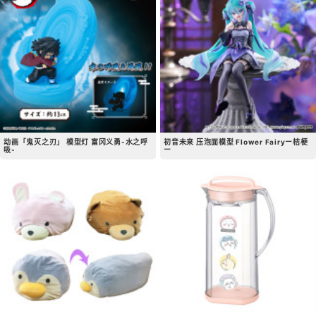
动画「鬼灭之刃」 模型灯 富冈义勇-水之呼
初音未来 压泡面模型 Flower Fairyー桔梗
吸-
ー