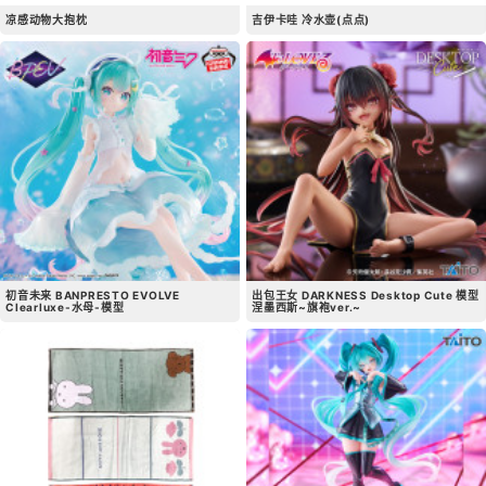
凉感动物大抱枕
吉伊卡哇 冷水壶(点点)
初音未来 BANPRESTO EVOLVE
出包王女 DARKNESS Desktop Cute 模型
Clearluxe-水母-模型
涅墨西斯~旗袍ver.~