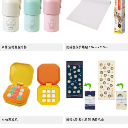
米菲 宝特瓶保冷杯
防猫抓保护墙贴 30cm×2.5m
7IN1游戏机
哆啦A梦 和心系列 洗脸毛巾