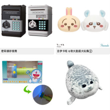
密码锁存钱筒
吉伊卡哇 Q软大脸超大玩偶②