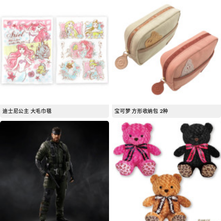
迪士尼公主 大毛巾毯
宝可梦 方形收纳包 2种