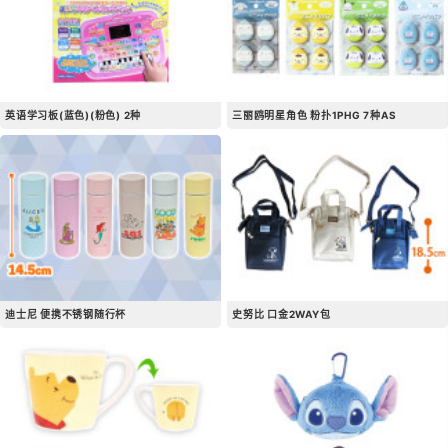
英语学习板(蓝色)(粉色) 2种
三丽鸥明星角色 粉扑1PHG 7种AS
迪士尼 便携不锈钢随行杯
史努比 口金2WAY包