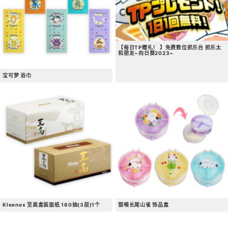
【每日TP赠礼！ 】免费数位抓乐台 抓乐太
和朋友~向日葵2023~
宝可梦 浴巾
Kleenex 至高盒装面纸 160抽(3层)1个
银喉长尾山雀 饰品盒