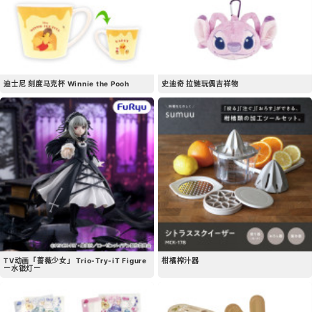
迪士尼 刻度马克杯 Winnie the Pooh
史迪奇 拉链玩偶吉祥物
TV动画「蔷薇少女」 Trio-Try-iT Figure
柑橘榨汁器
ー水银灯ー