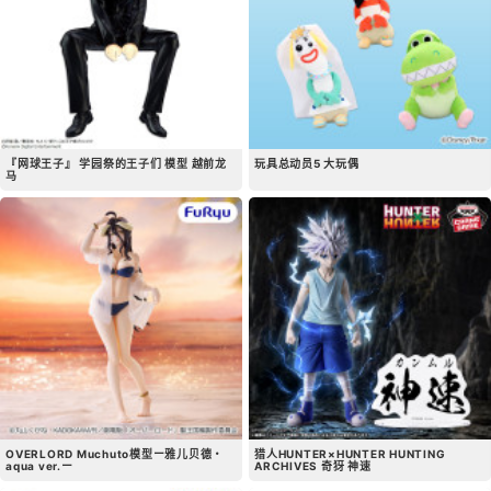
『网球王子』 学园祭的王子们 模型 越前龙
玩具总动员5 大玩偶
马
OVERLORD Muchuto模型ー雅儿贝德・
猎人HUNTER×HUNTER HUNTING
aqua ver.ー
ARCHIVES 奇犽 神速