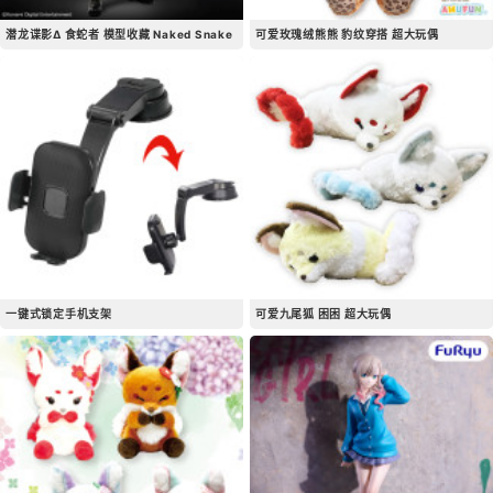
潜龙谍影Δ 食蛇者 模型收藏 Naked Snake
可爱玫瑰绒熊熊 豹纹穿搭 超大玩偶
一键式锁定手机支架
可爱九尾狐 困困 超大玩偶