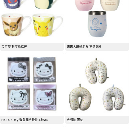
宝可梦 刻度马克杯
圆圆大眼好朋友 不锈钢杯
Hello Kitty 造型蓬松粉扑 4种AS
史努比 颈枕