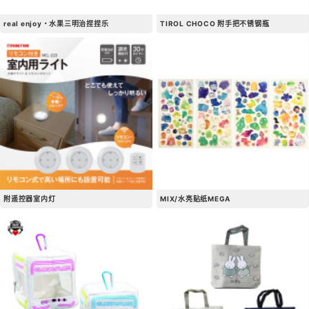
real enjoy・水果三明治捏捏乐
TIROL CHOCO 附手把不锈钢瓶
附遥控器室内灯
MIX/水亮贴纸MEGA