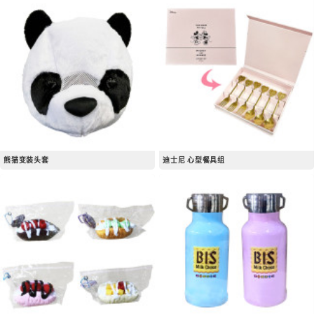
熊猫变装头套
迪士尼 心型餐具组