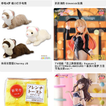
哆啦A梦 缩小灯手电筒
趴趴海豹 Gimmick玩偶
休闲长雪貂Charmy JB
TV动画「恋上换装娃娃」Season 2
GLITTER&GLAMOURSー喜多川海梦 万圣
节兔女郎ver.ー