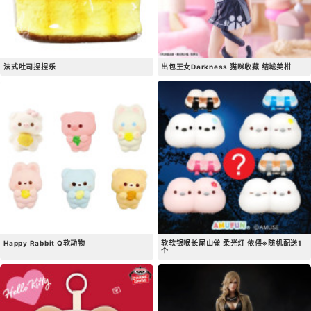
法式吐司捏捏乐
出包王女Darkness 猫咪收藏 结城美柑
Happy Rabbit Q软动物
软软银喉长尾山雀 柔光灯 依偎※随机配送1
个