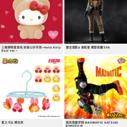
三丽鸥明星角色 扮装公仔吊饰~Hello Kitty
潜龙谍影Δ 食蛇者 模型收藏 EVA
Bear ver.~
星之卡比 晒衣夹
我的英雄学院 MAXIMATIC KATSUKI
BAKUGO Ⅲ