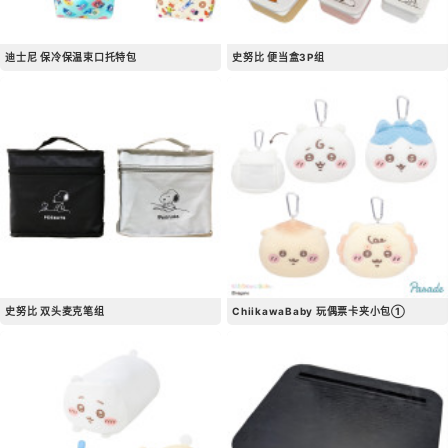
迪士尼 保冷保温束口托特包
史努比 便当盒3P组
史努比 双头麦克笔组
ChiikawaBaby 玩偶票卡夹小包①