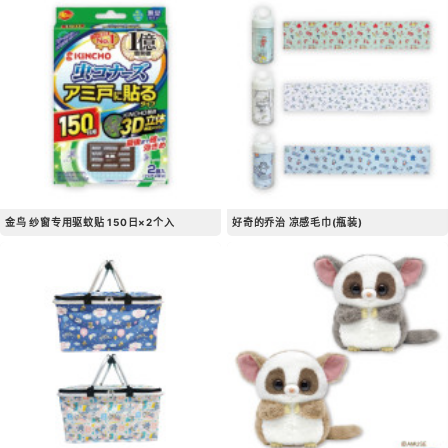
金鸟 纱窗专用驱蚊贴 150日×2个入
好奇的乔治 凉感毛巾(瓶装)