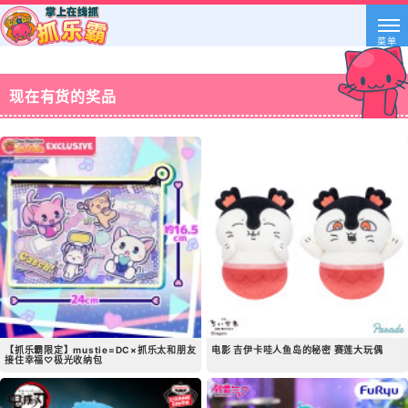
菜单
现在有货的奖品
【抓乐霸限定】mustie=DC×抓乐太和朋友
电影 吉伊卡哇人鱼岛的秘密 赛莲大玩偶
接住幸福♡极光收纳包