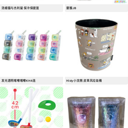
汤姆猫与杰利鼠 保冷保提篮
婴猴JB
发光透明喀嚓喀嚓KH4连
Hidy小浣熊 皮革风垃圾桶