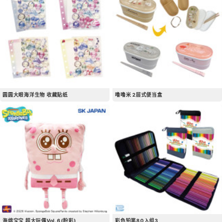
圆圆大眼海洋生物 收藏贴纸
噜噜米 2层式便当盒
海绵宝宝 超大玩偶Vol.6(粉彩)
彩色铅笔80入组3