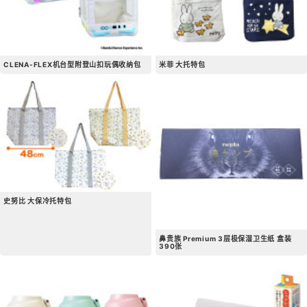
CLENA-FLEX机台型​​附登山扣玩偶收纳包
米菲 大托特包
史努比 大保冷托特包
鼻贵族 Premium 3层极保湿卫生纸 盒装
390张