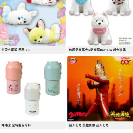
可爱九尾狐 困困 JB
休闲萨摩耶犬×萨摩耶Rintaro 超大玩偶
噜噜米 宝特瓶保冷杯
超人七号 英雄勇像 超人七号