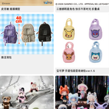
皮克敏 摇摆模型
三丽鸥明星角色 快乐午茶时光 折叠桌
推活背包
宝可梦 手提包造型收纳包ver.1.5