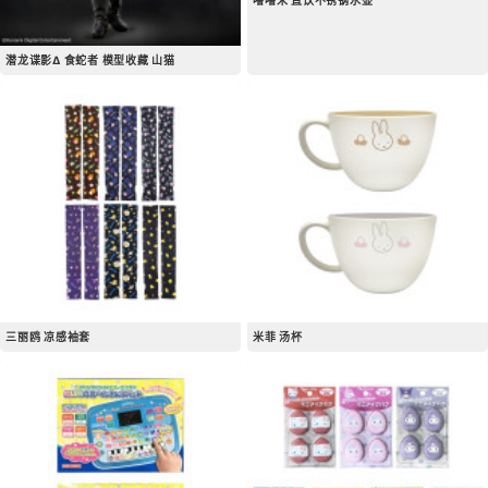
潜龙谍影Δ 食蛇者 模型收藏 山猫
三丽鸥 凉感袖套
米菲 汤杯