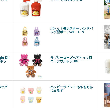
ポケットモンスター ハンドバ
ッグ型ポーチver．1．5
ht Di
ラブリーローズベアヒョウ柄
ズボッ
コーデウルトラBIG
）
バッグ
ハッピーラビット もちもちあ
にまるず