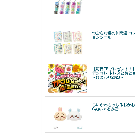
つぶらな瞳の仲間達 コ
ョンシール
【毎日TPプレゼント！
デジコレ トレタとおと
～ひまわり2023～
ちいかわもっちるおかお
Gぬいぐるみ②