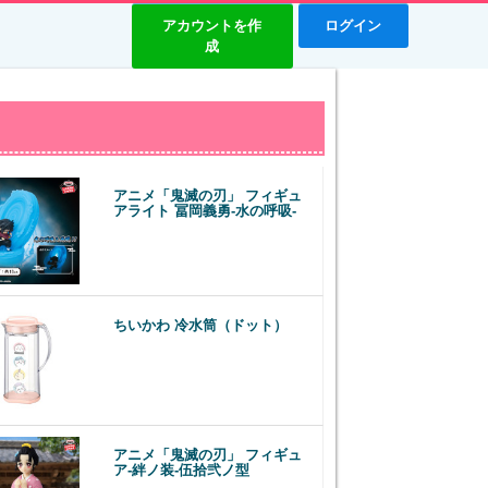
アカウントを作
ログイン
成
アニメ「鬼滅の刃」 フィギュ
アライト 冨岡義勇-水の呼吸-
ちいかわ 冷水筒（ドット）
アニメ「鬼滅の刃」 フィギュ
ア-絆ノ装-伍拾弐ノ型