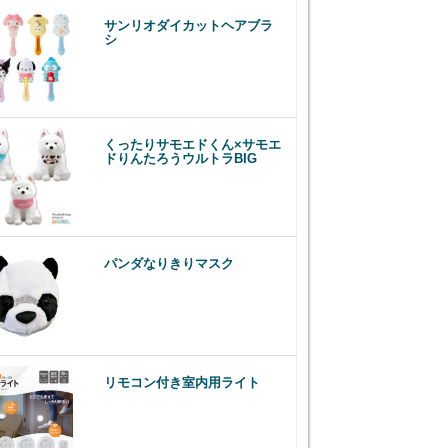
サンリオダイカットヘアブラ
シ
くったりサモエドくん×サモエ
ドりんたろうウルトラBIG
パンダなりきりマスク
リモコン付き室内用ライト