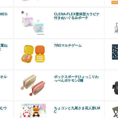
MEG
CLENA-FLEX筐体型カラビナ
付きぬいぐるみポーチ
枚重ね
7IN1マルチゲーム
枚
オル
ボックスポーチひょっこりわ
っぺんポケモン2種
むウ
ちょコンと九尾さま花人形LM
C