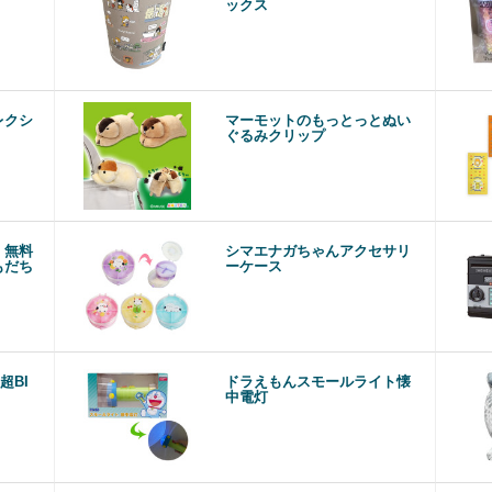
ックス
レクシ
マーモットのもっとっとぬい
ぐるみクリップ
】無料
シマエナガちゃんアクセサリ
もだち
ーケース
超BI
ドラえもんスモールライト懐
中電灯