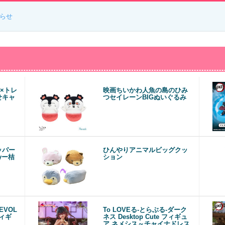
らせ
×トレ
映画ちいかわ人魚の島のひみ
せキャ
つセイレーンBIGぬいぐるみ
ッパー
ひんやりアニマルビッグクッ
ryー桔
ション
EVOL
To LOVEる-とらぶる-ダーク
フィギ
ネス Desktop Cute フィギュ
ア ネメシス～チャイナドレス