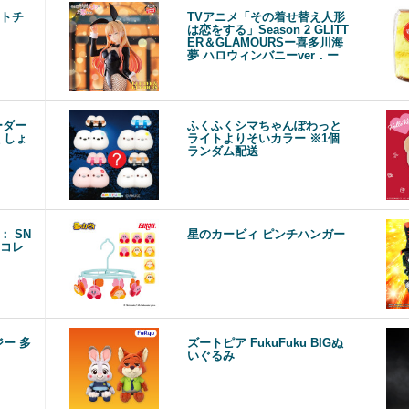
トチ
TVアニメ「その着せ替え人形
は恋をする」Season 2 GLITT
ER＆GLAMOURSー喜多川海
夢 ハロウィンバニーver．ー
ーダー
ふくふくシマちゃんぽわっと
くしょ
ライトよりそいカラー ※1個
ランダム配送
Δ： SN
星のカービィ ピンチハンガー
アコレ
ー 多
ズートピア FukuFuku BIGぬ
いぐるみ