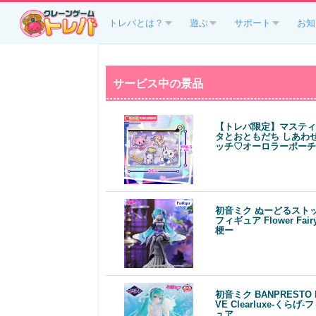
トレバとは？
遊ぶ
サポート
お知
サービス中の景品
【トレバ限定】マスティ
タとおともだち しあわ
ッチ♡オーロラーポーチ
初音ミク ぬーどるスト
フィギュア Flower Fai
梗ー
初音ミク BANPRESTO 
VE Clearluxe-くらげ-
ュア