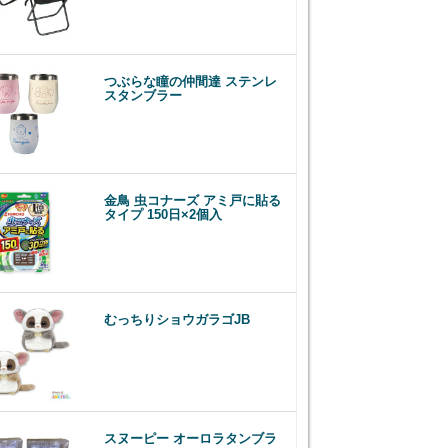
つぶらな瞳の仲間達 ステンレ
スタンブラー
金鳥 虫コナーズ アミ戸に貼る
タイプ 150日×2個入
むっちりショウガラゴJB
スヌーピー オーロラタンブラ