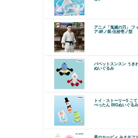
アニメ「鬼滅の刃」 フ
ア-絆ノ装-伍拾壱ノ型
パペットスンスン うきわ
ぬいぐるみ
トイ・ストーリー5 こ
ぺったん BIGぬいぐる
星のカービィ みまモフ