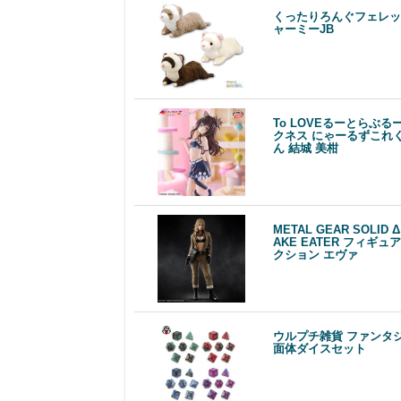
くったりろんぐフェレッ
ャーミーJB
To LOVEるーとらぶる
クネス にゃーるずこれ
ん 結城 美柑
METAL GEAR SOLID 
AKE EATER フィギュ
クション エヴァ
ウルプチ雑貨 ファンタジ
面体ダイスセット